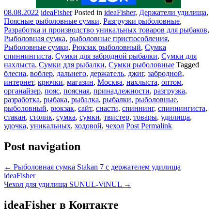
08.08.2022
ideaFisher
Posted in
ideaFisher
,
Держатели удилища
,
Поясные рыболовные сумки
,
Разгрузки рыболовные
,
Разработка и производство уникальных товаров для рыбаков
,
Рыболовная сумка
,
рыболовные приспособления
,
Рыболовные сумки
,
Рюкзак рыболовный
,
Сумка
спиннингиста
,
Сумки для забродной рыбалки
,
Сумки для
нахлыста
,
Сумки для рыбалки
,
Сумки рыболовные
Tagged
блесна
,
воблер
,
дальнего
,
держатель
,
джиг
,
забродной
,
интернет
,
крючки
,
магазин
,
Москва
,
нахлыста
,
оптом
,
органайзер
,
пояс
,
поясная
,
принадлежности
,
разгрузка
,
разработка
,
рыбака
,
рыбалка
,
рыбалки
,
рыболовные
,
рыболовный
,
рюкзак
,
сайт
,
снасти
,
спиннинг
,
спиннингиста
,
стакан
,
столик
,
сумка
,
сумки
,
твистер
,
товары
,
удилища
,
удочка
,
уникальных
,
ходовой
,
чехол
Post Permalink
Post navigation
←
Рыболовная сумка Stakan 7 c держателем удилища
ideaFisher
Чехол для удилища SUNUL-ViNUL
→
ideaFisher в Контакте