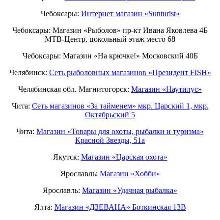
Чебоксары:
Интернет магазин «Sunturist»
Чебоксары: Магазин «Рыболов» пр-кт Ивана Яковлева 4Б
МТВ-Центр, цокольный этаж место 68
Чебоксары: Магазин «На крючке!» Московский 40Б
Челябинск:
Сеть рыболовных магазинов «Президент FISH»
Челябинская обл. Магнитогорск:
Магазин «Наутилус»
Чита:
Сеть магазинов «За тайменем» мкр. Царский 1, мкр.
Октябрьский 5
Чита:
Магазин «Товары для охоты, рыбалки и туризма»
Красной Звезды, 51а
Якутск:
Магазин «Царская охота»
Ярославль:
Магазин «Хобби»
Ярославль:
Магазин «Удачная рыбалка»
Ялта:
Магазин «ДЗЕВАНА» Боткинская 13В