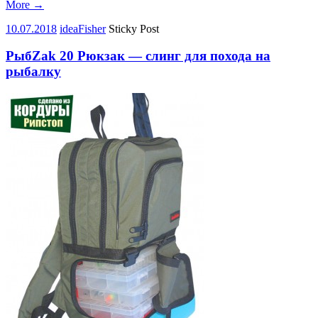
More
→
10.07.2018
ideaFisher
Sticky Post
РыбZak 20 Рюкзак — слинг для похода на
рыбалку