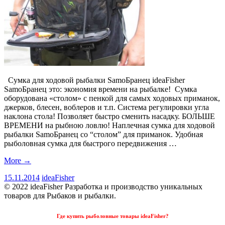
Сумка для ходовой рыбалки SamoБранец ideaFisher
SamoБранец это: экономия времени на рыбалке! Сумка
оборудована «столом» с пенкой для самых ходовых приманок,
джерков, блесен, воблеров и т.п. Система регулировки угла
наклона стола! Позволяет быстро сменить насадку. БОЛЬШЕ
ВРЕМЕНИ на рыбною ловлю! Наплечная сумка для ходовой
рыбалки SamoБранец со “столом” для приманок. Удобная
рыболовная сумка для быстрого передвижения …
More
→
15.11.2014
ideaFisher
© 2022 ideaFisher Разработка и производство уникальных
товаров для Рыбаков и рыбалки.
Где купить рыболовные товары ideaFisher?