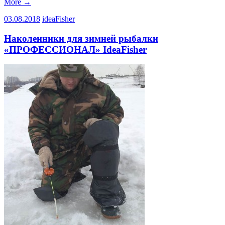
More
→
03.08.2018
ideaFisher
Наколенники для зимней рыбалки
«ПРОФЕССИОНАЛ» IdeaFisher