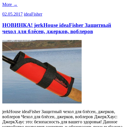
More
→
02.05.2017
ideaFisher
НОВИНКА! jerkHouse ideaFisher Защитный
чехол для блёсен, джерков, воблеров
jerkHouse ideaFisher Защитный чехол для блёсен, джерков,
воблеров Чехол для блёсен, джерков, воблеров ДжеркХаус:
ДжеркХаус это: безопасность для вашего здоровья! Данное
устройство позволяет защитить и обезопасить руки рыболова