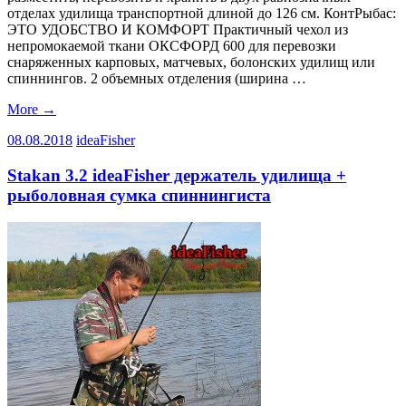
отделах удилища транспортной длиной до 126 см. КонтРыбас:
ЭТО УДОБСТВО И КОМФОРТ Практичный чехол из
непромокаемой ткани ОКСФОРД 600 для перевозки
снаряженных карповых, матчевых, болонских удилищ или
спиннингов. 2 объемных отделения (ширина …
More
→
08.08.2018
ideaFisher
Stakan 3.2 ideaFisher держатель удилища +
рыболовная сумка спиннингиста