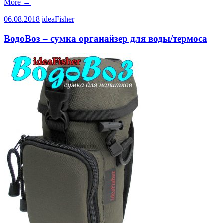
More
→
06.08.2018
ideaFisher
ВодоВоз – сумка органайзер для воды/термоса