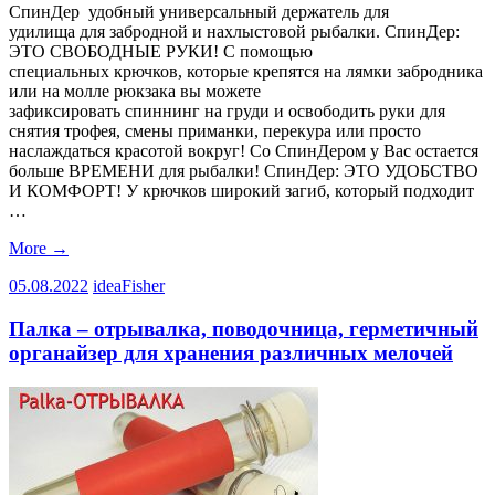
СпинДер удобный универсальный держатель для
удилища для забродной и нахлыстовой рыбалки. СпинДер:
ЭТО СВОБОДНЫЕ РУКИ! С помощью
специальных крючков, которые крепятся на лямки забродника
или на молле рюкзака вы можете
зафиксировать спиннинг на груди и освободить руки для
снятия трофея, смены приманки, перекура или просто
наслаждаться красотой вокруг! Со СпинДером у Вас остается
больше ВРЕМЕНИ для рыбалки! СпинДер: ЭТО УДОБСТВО
И КОМФОРТ! У крючков широкий загиб, который подходит
…
More
→
05.08.2022
ideaFisher
Палка – отрывалка, поводочница, герметичный
органайзер для хранения различных мелочей