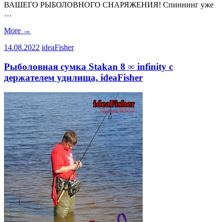
ВАШЕГО РЫБОЛОВНОГО СНАРЯЖЕНИЯ! Спиннинг уже
…
More
→
14.08.2022
ideaFisher
Рыболовная сумка Stakan 8 ∞ infinity с
держателем удилища, ideaFisher