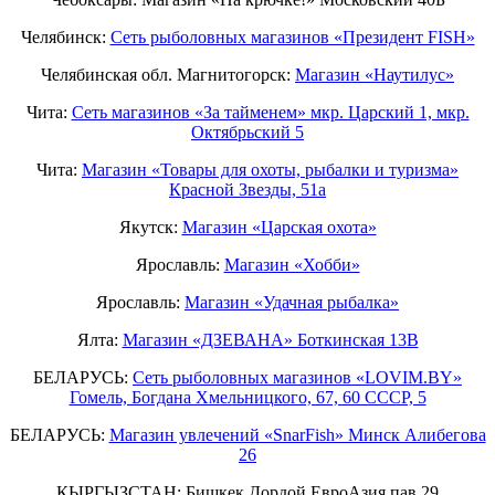
Челябинск:
Сеть рыболовных магазинов «Президент FISH»
Челябинская обл. Магнитогорск:
Магазин «Наутилус»
Чита:
Сеть магазинов «За тайменем» мкр. Царский 1, мкр.
Октябрьский 5
Чита:
Магазин «Товары для охоты, рыбалки и туризма»
Красной Звезды, 51а
Якутск:
Магазин «Царская охота»
Ярославль:
Магазин «Хобби»
Ярославль:
Магазин «Удачная рыбалка»
Ялта:
Магазин «ДЗЕВАНА» Боткинская 13В
БЕЛАРУСЬ:
Сеть рыболовных магазинов «LOVIM.BY»
Гомель, Богдана Хмельницкого, 67, 60 СССР, 5
БЕЛАРУСЬ:
Магазин увлечений «SnarFish» Минск Алибегова
26
КЫРГЫЗСТАН: Бишкек Дордой ЕвроАзия пав 29