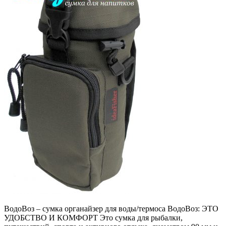
ВодоВоз – сумка органайзер для воды/термоса ВодоВоз: ЭТО
УДОБСТВО И КОМФОРТ Это сумка для рыбалки,