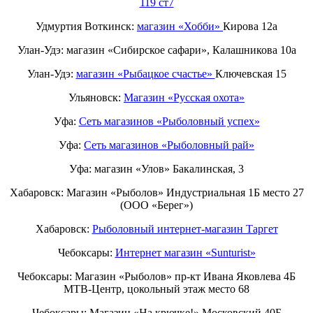
119 ст7
Удмуртия Воткинск:
магазин «Хобби»
Кирова 12а
Улан-Удэ: магазин «Сибирское сафари», Калашникова 10а
Улан-Удэ:
магазин «Рыбацкое счастье»
Ключевская 15
Ульяновск:
Магазин «Русская охота»
Уфа:
Сеть магазинов «Рыболовный успех»
Уфа:
Сеть магазинов «Рыболовный рай»
Уфа: магазин «Улов» Бакалинская, 3
Хабаровск: Магазин «Рыболов» Индустриальная 1Б место 27
(ООО «Берег»)
Хабаровск:
Рыболовный интернет-магазин Таргет
Чебоксары:
Интернет магазин «Sunturist»
Чебоксары: Магазин «Рыболов» пр-кт Ивана Яковлева 4Б
МТВ-Центр, цокольный этаж место 68
Чебоксары: Магазин «На крючке!» Московский 40Б