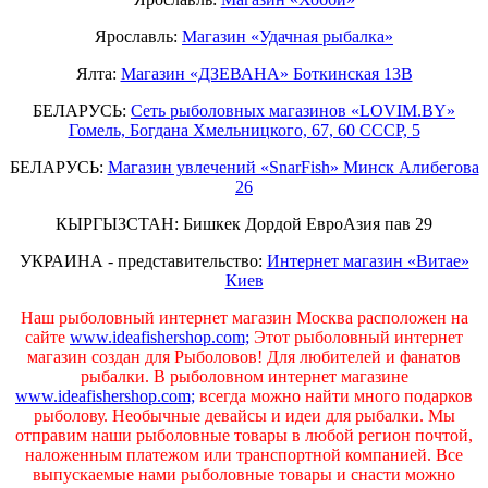
Ярославль:
Магазин «Удачная рыбалка»
Ялта:
Магазин «ДЗЕВАНА» Боткинская 13В
БЕЛАРУСЬ:
Сеть рыболовных магазинов «LOVIM.BY»
Гомель, Богдана Хмельницкого, 67, 60 СССР, 5
БЕЛАРУСЬ:
Магазин увлечений «SnarFish» Минск Алибегова
26
КЫРГЫЗСТАН: Бишкек Дордой ЕвроАзия пав 29
УКРАИНА - представительство:
Интернет магазин «Витае»
Киев
Наш рыболовный интернет магазин Москва расположен на
сайте
www.ideafishershop.com;
Этот рыболовный интернет
магазин создан для Рыболовов! Для любителей и фанатов
рыбалки. В рыболовном интернет магазине
www.ideafishershop.com;
всегда можно найти много подарков
рыболову. Необычные девайсы и идеи для рыбалки. Мы
отправим наши рыболовные товары в любой регион почтой,
наложенным платежом или транспортной компанией. Все
выпускаемые нами рыболовные товары и снасти можно