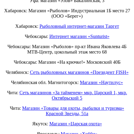
Уфа: магазин «Улов» Бакалинская, 3
Хабаровск: Магазин «Рыболов» Индустриальная 1Б место 27
(ООО «Берег»)
Хабаровск:
Рыболовный интернет-магазин Таргет
Чебоксары:
Интернет магазин «Sunturist»
Чебоксары: Магазин «Рыболов» пр-кт Ивана Яковлева 4Б
МТВ-Центр, цокольный этаж место 68
Чебоксары: Магазин «На крючке!» Московский 40Б
Челябинск:
Сеть рыболовных магазинов «Президент FISH»
Челябинская обл. Магнитогорск:
Магазин «Наутилус»
Чита:
Сеть магазинов «За тайменем» мкр. Царский 1, мкр.
Октябрьский 5
Чита:
Магазин «Товары для охоты, рыбалки и туризма»
Красной Звезды, 51а
Якутск:
Магазин «Царская охота»
Ярославль:
Магазин «Хобби»