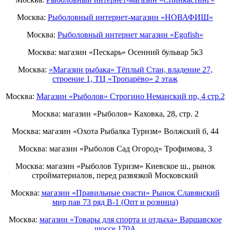
Москва:
Рыболовный интернет-магазин «НОВАФИШ»
Москва:
Рыболовный интернет магазин «Egofish»
Москва: магазин «Пескарь» Осенний бульвар 5к3
Москва:
«Магазин рыбака» Тёплый Стан, владение 27,
строение 1, ТЦ «Тропарёво» 2 этаж
Москва:
Магазин «Рыболов» Строгино Неманский пр, 4 стр.2
Москва: магазин «Рыболов» Каховка, 28, стр. 2
Москва: магазин «Охота Рыбалка Туризм» Волжский б, 44
Москва: магазин «Рыболов Сад Огород» Трофимова, 3
Москва: магазин «Рыболов Туризм» Киевское ш., рынок
стройматериалов, перед развязкой Московский
Москва:
магазин «Правильные снасти» Рынок Славянский
мир пав 73 ряд B-1 (Опт и розница)
Москва:
магазин «Товары для спорта и отдыха» Варшавское
шоссе 170А