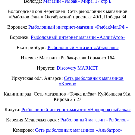
Вологда:
Магазин «Рыбак» Мира, 17 стр Б
Вологодская обл Череповец: Сеть рыболовных магазинов
«Рыболов Элит» Октябрьский проспект 49/1, Победы 34
Воронеж:
Рыболовный интернет-магазин «РыбакМаг.РФ»
Воронеж:
Рыболовный интернет-магазин «АллигАтор»
Екатеринбург:
Рыболовный магазин «Абырвалг»
Ижевск: Магазин «Рыбак-реал» Горького 164
Иркутск:
Discovery MARKET
Иркутская обл. Ангарск:
Сеть рыболовных магазинов
«Клево»
Калининград: Сеть магазинов «Точка клёва» Куйбышева 91а,
Кирова 25-27
Калуга:
Рыболовный интернет-магазин «Народная рыбалка»
Карелия Медвежьегорск :
Рыболовный магазин «Рыболов»
Кемерово:
Сеть рыболовных магазинов «Альбатрос»