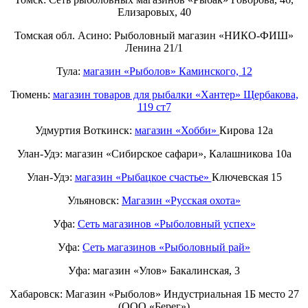
Елизаровых, 40
Томская обл. Асино: Рыболовный магазин «НИКО-ФИШ»
Ленина 21/1
Тула:
магазин «Рыболов» Каминского, 12
Тюмень:
магазин товаров для рыбалки «Хантер» Щербакова,
119 ст7
Удмуртия Воткинск:
магазин «Хобби»
Кирова 12а
Улан-Удэ: магазин «Сибирское сафари», Калашникова 10а
Улан-Удэ:
магазин «Рыбацкое счастье»
Ключевская 15
Ульяновск:
Магазин «Русская охота»
Уфа:
Сеть магазинов «Рыболовный успех»
Уфа:
Сеть магазинов «Рыболовный рай»
Уфа: магазин «Улов» Бакалинская, 3
Хабаровск: Магазин «Рыболов» Индустриальная 1Б место 27
(ООО «Берег»)