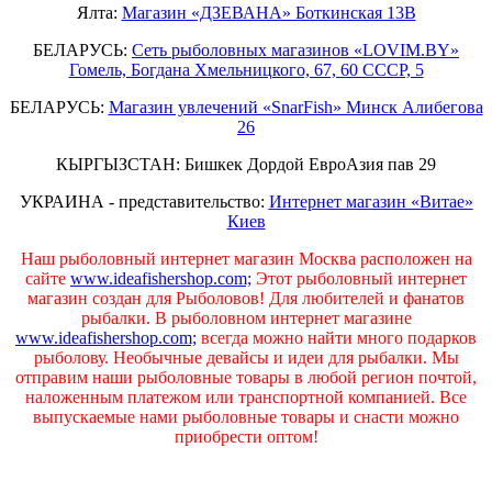
Ялта:
Магазин «ДЗЕВАНА» Боткинская 13В
БЕЛАРУСЬ:
Сеть рыболовных магазинов «LOVIM.BY»
Гомель, Богдана Хмельницкого, 67, 60 СССР, 5
БЕЛАРУСЬ:
Магазин увлечений «SnarFish» Минск Алибегова
26
КЫРГЫЗСТАН: Бишкек Дордой ЕвроАзия пав 29
УКРАИНА - представительство:
Интернет магазин «Витае»
Киев
Наш рыболовный интернет магазин Москва расположен на
сайте
www.ideafishershop.com;
Этот рыболовный интернет
магазин создан для Рыболовов! Для любителей и фанатов
рыбалки. В рыболовном интернет магазине
www.ideafishershop.com;
всегда можно найти много подарков
рыболову. Необычные девайсы и идеи для рыбалки. Мы
отправим наши рыболовные товары в любой регион почтой,
наложенным платежом или транспортной компанией. Все
выпускаемые нами рыболовные товары и снасти можно
приобрести оптом!