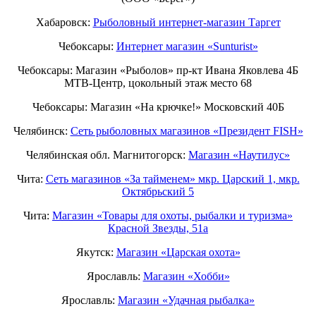
Хабаровск:
Рыболовный интернет-магазин Таргет
Чебоксары:
Интернет магазин «Sunturist»
Чебоксары: Магазин «Рыболов» пр-кт Ивана Яковлева 4Б
МТВ-Центр, цокольный этаж место 68
Чебоксары: Магазин «На крючке!» Московский 40Б
Челябинск:
Сеть рыболовных магазинов «Президент FISH»
Челябинская обл. Магнитогорск:
Магазин «Наутилус»
Чита:
Сеть магазинов «За тайменем» мкр. Царский 1, мкр.
Октябрьский 5
Чита:
Магазин «Товары для охоты, рыбалки и туризма»
Красной Звезды, 51а
Якутск:
Магазин «Царская охота»
Ярославль:
Магазин «Хобби»
Ярославль:
Магазин «Удачная рыбалка»