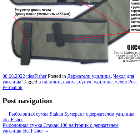
08.08.2022
ideaFisher
Posted in
Держатели удилища
,
Чехол для
удилища
Tagged
в наличии
,
вынул
,
сунул
,
удилище
,
чехол
Post
Permalink
Post navigation
←
Рыболовная сумка Stakan Бумеранг с держателем удилища
ideaFisher
Рыболовная сумка Стакан 100 лайтовик с держателем
удилища ideaFisher
→