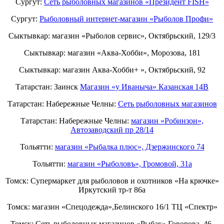
Сургут:
Сеть рыболовных магазинов «Президент FISH»
Сургут:
Рыболовный интернет-магазин «Рыболов Профи»
Сыктывкар: магазин «Рыболов сервис», Октябрьский, 129/3
Сыктывкар: магазин «Аква-Хобби», Морозова, 181
Сыктывкар: магазин Аква-Хобби+ », Октябрьский, 92
Татарстан: Заинск
Магазин «у Иваныча» Казанская 14В
Татарстан: Набережные Челны:
Cеть рыболовных магазинов
Татарстан: Набережные Челны:
магазин «Робинзон»,
Автозаводский пр 28/14
Тольятти:
магазин «Рыбалка плюс», Дзержинского 74
Тольятти:
магазин «Рыболовъ», Громовой, 31а
Томск: Супермаркет для рыболовов и охотников «На крючке»
Иркутский тр-т 86а
Томск: магазин «Спецодежда»,Белинского 16/1 ТЦ «Спектр»
Томск: Сеть рыболовных магазинов «Рыбак» Говорова, 46,