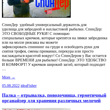
СпинДер удобный универсальный держатель для
удилища для забродной и нахлыстовой рыбалки. СпинДер:
ЭТО СВОБОДНЫЕ РУКИ! С помощью
специальных крючков, которые крепятся на лямки забродника
или на молле рюкзака вы можете
зафиксировать спиннинг на груди и освободить руки для
снятия трофея, смены приманки, перекура или просто
наслаждаться красотой вокруг! Со СпинДером у Вас остается
больше ВРЕМЕНИ для рыбалки! СпинДер: ЭТО УДОБСТВО
И КОМФОРТ! У крючков широкий загиб, который подходит
…
More
→
05.08.2022
ideaFisher
Палка – отрывалка, поводочница, герметичный
органайзер для хранения различных мелочей