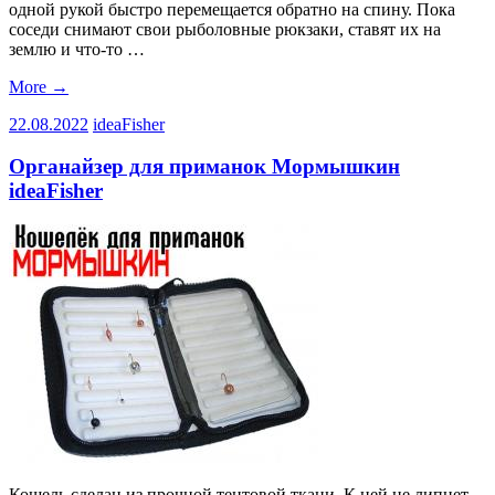
одной рукой быстро перемещается обратно на спину. Пока
соседи снимают свои рыболовные рюкзаки, ставят их на
землю и что-то …
More
→
22.08.2022
ideaFisher
Органайзер для приманок Мормышкин
ideaFisher
Кошель сделан из прочной тентовой ткани. К ней не липнет