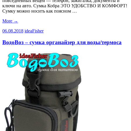
повседневных вещей — телефон, зажигалка, документы и
ключи на авто. Сумка Кобра ЭТО УДОБСТВО И КОМФОРТ!
Сумку можно носить как поясном …
More
→
06.08.2018
ideaFisher
ВодоВоз – сумка органайзер для воды/термоса