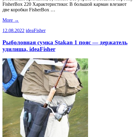
FisherBox 220 Характеристики: В большой карман влезают
две коробки FisherBox …
More
→
12.08.2022
ideaFisher
Рыболовная сумка Stakan 1 пояс — держатель
удилища, ideaFisher