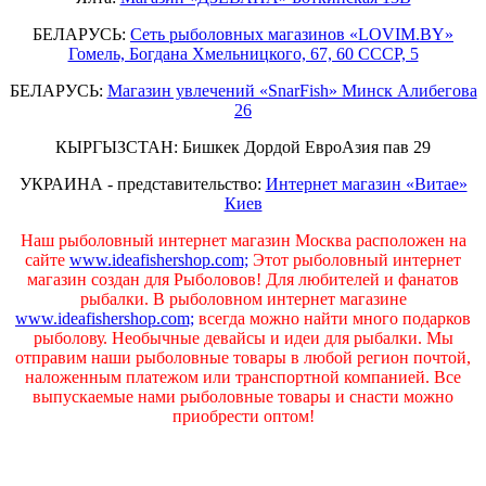
БЕЛАРУСЬ:
Сеть рыболовных магазинов «LOVIM.BY»
Гомель, Богдана Хмельницкого, 67, 60 СССР, 5
БЕЛАРУСЬ:
Магазин увлечений «SnarFish» Минск Алибегова
26
КЫРГЫЗСТАН: Бишкек Дордой ЕвроАзия пав 29
УКРАИНА - представительство:
Интернет магазин «Витае»
Киев
Наш рыболовный интернет магазин Москва расположен на
сайте
www.ideafishershop.com;
Этот рыболовный интернет
магазин создан для Рыболовов! Для любителей и фанатов
рыбалки. В рыболовном интернет магазине
www.ideafishershop.com;
всегда можно найти много подарков
рыболову. Необычные девайсы и идеи для рыбалки. Мы
отправим наши рыболовные товары в любой регион почтой,
наложенным платежом или транспортной компанией. Все
выпускаемые нами рыболовные товары и снасти можно
приобрести оптом!