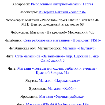
Хабаровск:
Рыболовный интернет-магазин Таргет
Чебоксары:
Интернет магазин «Sunturist»
Чебоксары: Магазин «Рыболов» пр-кт Ивана Яковлева 4Б
МТВ-Центр, цокольный этаж место 68
Чебоксары: Магазин «На крючке!» Московский 40Б
Челябинск:
Сеть рыболовных магазинов «Президент FISH»
Челябинская обл. Магнитогорск:
Магазин «Наутилус»
Чита:
Сеть магазинов «За тайменем» мкр. Царский 1, мкр.
Октябрьский 5
Чита:
Магазин «Товары для охоты, рыбалки и туризма»
Красной Звезды, 51а
Якутск:
Магазин «Царская охота»
Ярославль:
Магазин «Хобби»
Ярославль:
Магазин «Удачная рыбалка»
Ялта:
Магазин «ДЗЕВАНА» Боткинская 13В