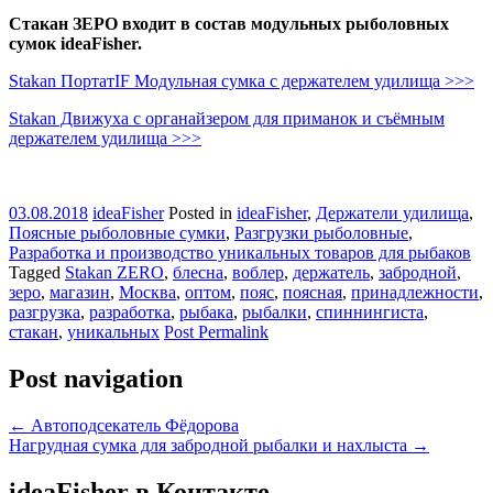
Стакан ЗЕРО входит в состав модульных рыболовных
сумок ideaFisher.
Stakan ПортатIF Модульная сумка с держателем удилища >>>
Stakan Движуха с органайзером для приманок и съёмным
держателем удилища >>>
03.08.2018
ideaFisher
Posted in
ideaFisher
,
Держатели удилища
,
Поясные рыболовные сумки
,
Разгрузки рыболовные
,
Разработка и производство уникальных товаров для рыбаков
Tagged
Stakan ZERO
,
блесна
,
воблер
,
держатель
,
забродной
,
зеро
,
магазин
,
Москва
,
оптом
,
пояс
,
поясная
,
принадлежности
,
разгрузка
,
разработка
,
рыбака
,
рыбалки
,
спиннингиста
,
стакан
,
уникальных
Post Permalink
Post navigation
←
Автоподсекатель Фёдорова
Нагрудная сумка для забродной рыбалки и нахлыста
→
ideaFisher в Контакте