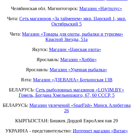
Челябинская обл. Магнитогорск:
Магазин «Наутилус»
Чита:
Сеть магазинов «За тайменем» мкр. Царский 1, мкр.
Октябрьский 5
Чита:
Магазин «Товары для охоты, рыбалки и туризма»
Красной Звезды, 51а
Якутск:
Магазин «Царская охота»
Ярославль:
Магазин «Хобби»
Ярославль:
Магазин «Удачная рыбалка»
Ялта:
Магазин «ДЗЕВАНА» Боткинская 13В
БЕЛАРУСЬ:
Сеть рыболовных магазинов «LOVIM.BY»
Гомель, Богдана Хмельницкого, 67, 60 СССР, 5
БЕЛАРУСЬ:
Магазин увлечений «SnarFish» Минск Алибегова
26
КЫРГЫЗСТАН: Бишкек Дордой ЕвроАзия пав 29
УКРАИНА - представительство:
Интернет магазин «Витае»