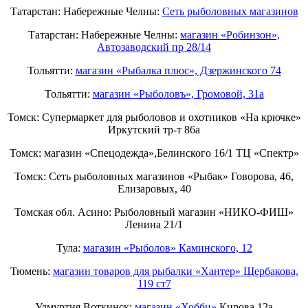
Татарстан: Набережные Челны:
Cеть рыболовных магазинов
Татарстан: Набережные Челны:
магазин «Робинзон»,
Автозаводский пр 28/14
Тольятти:
магазин «Рыбалка плюс», Дзержинского 74
Тольятти:
магазин «Рыболовъ», Громовой, 31а
Томск: Супермаркет для рыболовов и охотников «На крючке»
Иркутский тр-т 86а
Томск: магазин «Спецодежда»,Белинского 16/1 ТЦ «Спектр»
Томск: Сеть рыболовных магазинов «Рыбак» Говорова, 46,
Елизаровых, 40
Томская обл. Асино: Рыболовный магазин «НИКО-ФИШ»
Ленина 21/1
Тула:
магазин «Рыболов» Каминского, 12
Тюмень:
магазин товаров для рыбалки «Хантер» Щербакова,
119 ст7
Удмуртия Воткинск:
магазин «Хобби»
Кирова 12а