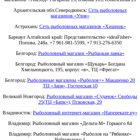
Архангельская обл.Северодвинск:
Сеть рыболовных
магазинов «Улов»
Астрахань:
Сеть рыболовных магазинов «Хищник»
Барнаул Алтайский край: Представительство «ideaFisher»
Попова, 248а. +7 961-981-5599, +7 913-276-6350
Белгород:
Рыболовный магазин «Рыбацкая лавка»
Белгород: Рыболовный магазин «Щукарь» Богдана
Хмельницкого, 195, корпус «в», ТЦ «Фрегат»
Белгород:
Рыболовные магазины «Рыболов+» Макаренко 20
ТЦ «Заря», Гостенская 10
Великий Новгород:
Рыболовный магазин «Судачок» Свободы
25(ТЦ «Барк»), Псковская, 29
Владивосток:
Рыболовный интернет-магазин «Наперекате.ру»
Владимир: Рыболовный магазин «Дельта-М» Горького 84
Владимир: Рыболовный магазин «Рыболов на "Рябинке»
Чайковского 1