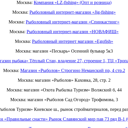
Москва:
Компания «LZ-fishing» (Опт и розница)
Москва:
Рыболовный интернет-магазин «Jig-fishing»
Москва:
Рыболовный интернет-магазин «Спинкастинг»
Москва:
Рыболовный интернет-магазин «НОВАФИШ»
Москва:
Рыболовный интернет магазин «Egofish»
Москва: магазин «Пескарь» Осенний бульвар 5к3
газин рыбака» Тёплый Стан, владение 27, строение 1, ТЦ «Тропа
Москва:
Магазин «Рыболов» Строгино Неманский пр, 4 стр.2
Москва: магазин «Рыболов» Каховка, 28, стр. 2
Москва: магазин «Охота Рыбалка Туризм» Волжский б, 44
Москва: магазин «Рыболов Сад Огород» Трофимова, 3
Рыболов Туризм» Киевское ш., рынок стройматериалов, перед ра
ин «Правильные снасти» Рынок Славянский мир пав 73 ряд B-1 (