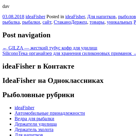
dav
03.08.2018
ideaFisher
Posted in
ideaFisher
,
Для напитков
,
рыболов
рыбалка
,
рыбалки
,
сайт
,
СтаканоДержец
,
товары
,
уникальных
P
Post navigation
←
GILZA — жесткий тубус кофр для удилищ
SiliconoТека органайзер для хранения силиконовых приманок
ideaFisher в Контакте
IdeaFisher на Одноклассниках
Рыболовные рубрики
ideaFisher
Автомобильные принадлежности
Ведра для рыбалки
Держатели удилища
Держатель эхолота
Для напитков