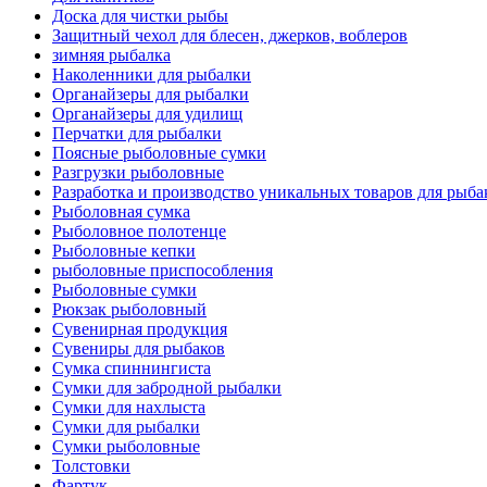
Доска для чистки рыбы
Защитный чехол для блесен, джерков, воблеров
зимняя рыбалка
Наколенники для рыбалки
Органайзеры для рыбалки
Органайзеры для удилищ
Перчатки для рыбалки
Поясные рыболовные сумки
Разгрузки рыболовные
Разработка и производство уникальных товаров для рыба
Рыболовная сумка
Рыболовное полотенце
Рыболовные кепки
рыболовные приспособления
Рыболовные сумки
Рюкзак рыболовный
Сувенирная продукция
Сувениры для рыбаков
Сумка спиннингиста
Сумки для забродной рыбалки
Сумки для нахлыста
Сумки для рыбалки
Сумки рыболовные
Толстовки
Фартук