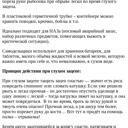
пореза руки рыболова при обрыве лески во время глухого
зацепа.
В пластиковой герметичной трубке – контейнере можно
хранить поводки, крючки, бойлы и т.п.
Идеально подходит для НАЗа (носимый аварийный запас,
набор различных предметов, помогающих выжить в
критической ситуации).
Самодельщики используют для хранения батареек, для
таблеток, малого объёма жидкостей и всякой мелочи, которую
важно иметь при себе и, что немаловажно, в сухом виде.
Принцип действия при глухом зацепе:
При глухом зацепе тащить зацеп снастью — значит есть риск
повредить спиннинг или сломать катушку. Если уже решили
рвать и леска прочная – не достаточно опустить удилище в
одну линию с леской – тогда нагрузка ляжет на катушку, и она
может повредиться. В то же время, брать за леску рукой и
тянуть очень опасно! Прочная леска, а уж шнур тем более,
просто порежет руку до кости… Вот тут и придёт на помощь
палка – отрывалка!
Берем шнур зацепившейся за корягу снасти, натягиваем и