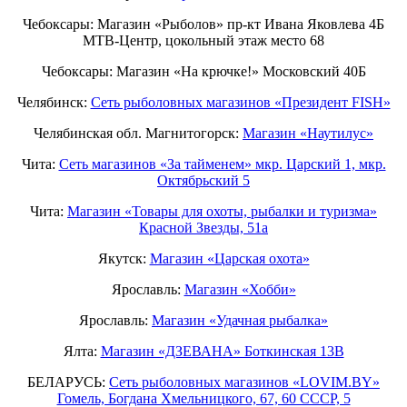
Чебоксары: Магазин «Рыболов» пр-кт Ивана Яковлева 4Б
МТВ-Центр, цокольный этаж место 68
Чебоксары: Магазин «На крючке!» Московский 40Б
Челябинск:
Сеть рыболовных магазинов «Президент FISH»
Челябинская обл. Магнитогорск:
Магазин «Наутилус»
Чита:
Сеть магазинов «За тайменем» мкр. Царский 1, мкр.
Октябрьский 5
Чита:
Магазин «Товары для охоты, рыбалки и туризма»
Красной Звезды, 51а
Якутск:
Магазин «Царская охота»
Ярославль:
Магазин «Хобби»
Ярославль:
Магазин «Удачная рыбалка»
Ялта:
Магазин «ДЗЕВАНА» Боткинская 13В
БЕЛАРУСЬ:
Сеть рыболовных магазинов «LOVIM.BY»
Гомель, Богдана Хмельницкого, 67, 60 СССР, 5