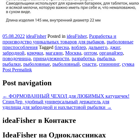
05.08.2022
ideaFisher
Posted in
ideaFisher
,
Разработка и
производство уникальных товаров для рыбаков
,
рыболовные
приспособления
Tagged
блесна
,
воблер
,
дальнего
,
джиг
,
забродной
,
крючки
,
магазин
,
Москва
,
оптом
,
органайзер
,
поводочница
,
принадлежности
,
разработка
,
рыбалка
,
рыбалки
,
рыболовные
,
рыболовный
,
снасти
,
спиннинг
,
сумка
Post Permalink
Post navigation
←
ФОРМОВАННЫЙ ЧЕХОЛ для ЛЮБИМЫХ катушечек!
СпинДер удобный универсальный держатель для
удилища для забродной и нахлыстовой рыбалки
→
ideaFisher в Контакте
IdeaFisher на Одноклассниках