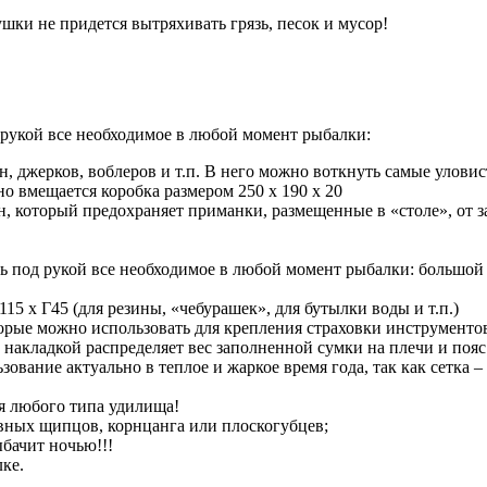
ки не придется вытряхивать грязь, песок и мусор!
 рукой все необходимое в любой момент рыбалки:
 джерков, воблеров и т.п. В него можно воткнуть самые уловист
но вмещается коробка размером 250 х 190 х 20
, который предохраняет приманки, размещенные в «столе», от з
ь под рукой все необходимое в любой момент рыбалки: большой 
5 х Г45 (для резины, «чебурашек», для бутылки воды и т.п.)
рые можно использовать для крепления страховки инструменто
накладкой распределяет вес заполненной сумки на плечи и пояс
ьзование актуально в теплое и жаркое время года, так как сетка
ля любого типа удилища!
вных щипцов, корнцанга или плоскогубцев;
бачит ночью!!!
ке.