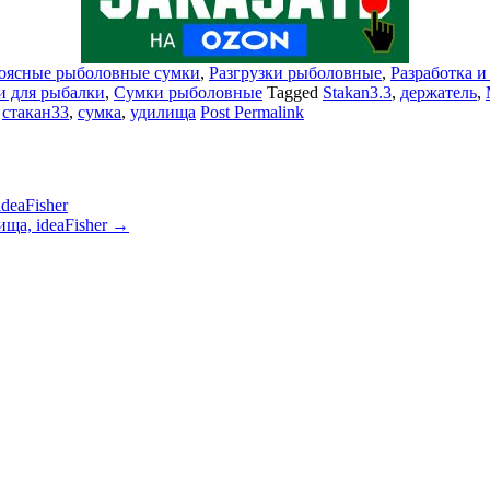
оясные рыболовные сумки
,
Разгрузки рыболовные
,
Разработка и
 для рыбалки
,
Сумки рыболовные
Tagged
Stakan3.3
,
держатель
,
,
стакан33
,
сумка
,
удилища
Post Permalink
deaFisher
ща, ideaFisher
→