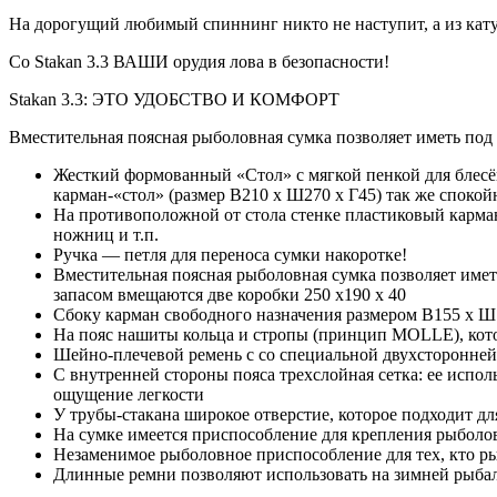
На дорогущий любимый спиннинг никто не наступит, а из катуш
Со Stakan 3.3 ВАШИ орудия лова в безопасности!
Stakan 3.3: ЭТО УДОБСТВО И КОМФОРТ
Вместительная поясная рыболовная сумка позволяет иметь под
Жесткий формованный «Стол» с мягкой пенкой для блесён,
карман-«стол» (размер В210 х Ш270 х Г45) так же спокой
На противоположной от стола стенке пластиковый карман
ножниц и т.п.
Ручка — петля для переноса сумки накоротке!
Вместительная поясная рыболовная сумка позволяет имет
запасом вмещаются две коробки 250 х190 х 40
Сбоку карман свободного назначения размером В155 х Ш11
На пояс нашиты кольца и стропы (принцип MOLLE), кото
Шейно-плечевой ремень с со специальной двухсторонней 
С внутренней стороны пояса трехслойная сетка: ее испол
ощущение легкости
У трубы-стакана широкое отверстие, которое подходит д
На сумке имеется приспособление для крепления рыболо
Незаменимое рыболовное приспособление для тех, кто ры
Длинные ремни позволяют использовать на зимней рыбал