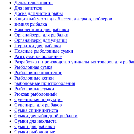
Держатель эхолота
Для напитков
Доска для чистки рыбы
Защитный чехол для блесен, джерков, воблеров
зимняя рыбалка
Наколенники для рыбалки
Органайзеры для рыбалки
Органайзеры для удилищ
Перчатки для рыбалки
Поясные рыболовные сумки
Разгрузки рыболовные
Разработка и производство уникальных товаров для рыба
Рыболовная сумка
Рыболовное полотенце
Рыболовные кепки
рыболовные приспособления
Рыболовные сумки
Рюкзак рыболовный
Сувенирная продукция
Сувениры для рыбаков
Сумка спиннингиста
Сумки для забродной рыбалки
Сумки для нахлыста
Сумки для рыбалки
Сумки рыболовные