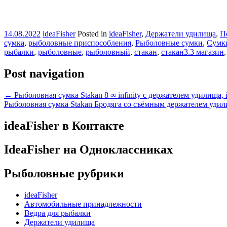
14.08.2022
ideaFisher
Posted in
ideaFisher
,
Держатели удилища
,
П
сумка
,
рыболовные приспособления
,
Рыболовные сумки
,
Сумки
рыбалки
,
рыболовные
,
рыболовный
,
стакан
,
стакан3.3 магазин
Post navigation
←
Рыболовная сумка Stakan 8 ∞ infinity с держателем удилища, i
Рыболовная сумка Stakan Бродяга со съёмным держателем удили
ideaFisher в Контакте
IdeaFisher на Одноклассниках
Рыболовные рубрики
ideaFisher
Автомобильные принадлежности
Ведра для рыбалки
Держатели удилища