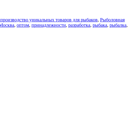
 производство уникальных товаров для рыбаков
,
Рыболовная
Москва
,
оптом
,
принадлежности
,
разработка
,
рыбака
,
рыбалка
,