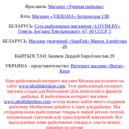
Ярославль:
Магазин «Удачная рыбалка»
Ялта:
Магазин «ДЗЕВАНА» Боткинская 13В
БЕЛАРУСЬ:
Сеть рыболовных магазинов «LOVIM.BY»
Гомель, Богдана Хмельницкого, 67, 60 СССР, 5
БЕЛАРУСЬ:
Магазин увлечений «SnarFish» Минск Алибегова
26
КЫРГЫЗСТАН: Бишкек Дордой ЕвроАзия пав 29
УКРАИНА - представительство:
Интернет магазин «Витае»
Киев
Наш рыболовный интернет магазин Москва расположен на
сайте
www.ideafishershop.com;
Этот рыболовный интернет
магазин создан для Рыболовов! Для любителей и фанатов
рыбалки. В рыболовном интернет магазине
www.ideafishershop.com;
всегда можно найти много подарков
рыболову. Необычные девайсы и идеи для рыбалки. Мы
отправим наши рыболовные товары в любой регион почтой,
наложенным платежом или транспортной компанией. Все
выпускаемые нами рыболовные товары и снасти можно
приобрести оптом!