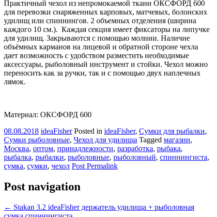
Практичный чехол из непромокаемой ткани ОКСФОРД 600
для перевозки снаряженных карповых, матчевых, болонских
удилищ или спиннингов. 2 объемных отделения (ширина
каждого 10 см.). Каждая секция имеет фиксаторы на липучке
для удилищ. Закрываются с помощью молнии. Наличие
объёмных карманов на лицевой и обратной стороне чехла
дает возможность с удобством разместить необходимые
аксессуары, рыболовный инструмент и стойки. Чехол можно
переносить как за ручки, так и с помощью двух наплечных
лямок.
Материал: ОКСФОРД 600
08.08.2018
ideaFisher
Posted in
ideaFisher
,
Сумки для рыбалки
,
Сумки рыболовные
,
Чехол для удилища
Tagged
магазин
,
Москва
,
оптом
,
принадлежности
,
разработка
,
рыбака
,
рыбалка
,
рыбалки
,
рыболовные
,
рыболовный
,
спиннингиста
,
сумка
,
сумки
,
чехол
Post Permalink
Post navigation
←
Stakan 3.2 ideaFisher держатель удилища + рыболовная
сумка спиннингиста