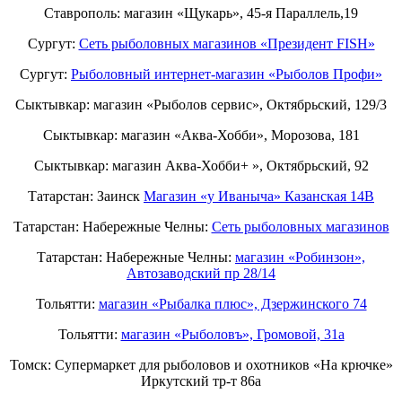
Ставрополь: магазин «Щукарь», 45-я Параллель,19
Сургут:
Сеть рыболовных магазинов «Президент FISH»
Сургут:
Рыболовный интернет-магазин «Рыболов Профи»
Сыктывкар: магазин «Рыболов сервис», Октябрьский, 129/3
Сыктывкар: магазин «Аква-Хобби», Морозова, 181
Сыктывкар: магазин Аква-Хобби+ », Октябрьский, 92
Татарстан: Заинск
Магазин «у Иваныча» Казанская 14В
Татарстан: Набережные Челны:
Cеть рыболовных магазинов
Татарстан: Набережные Челны:
магазин «Робинзон»,
Автозаводский пр 28/14
Тольятти:
магазин «Рыбалка плюс», Дзержинского 74
Тольятти:
магазин «Рыболовъ», Громовой, 31а
Томск: Супермаркет для рыболовов и охотников «На крючке»
Иркутский тр-т 86а