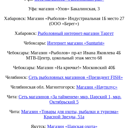
Уфа: магазин «Улов» Бакалинская, 3
Хабаровск: Магазин «Рыболов» Индустриальная 1Б место 27
(ООО «Берег»)
Хабаровск:
Рыболовный интернет-магазин Таргет
Чебоксары:
Интернет магазин «Sunturist»
Чебоксары: Магазин «Рыболов» пр-кт Ивана Яковлева 4Б
МТВ-Центр, цокольный этаж место 68
Чебоксары: Магазин «На крючке!» Московский 40Б
Челябинск:
Сеть рыболовных магазинов «Президент FISH»
Челябинская обл. Магнитогорск:
Магазин «Наутилус»
Чита:
Сеть магазинов «За тайменем» мкр. Царский 1, мкр.
Октябрьский 5
Чита:
Магазин «Товары для охоты, рыбалки и туризма»
Красной Звезды, 51а
Якутск:
Магазин «Царская охота»