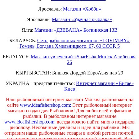
Ярославль:
Магазин «Хобби»
Ярославль:
Магазин «Удачная рыбалка»
Ялта:
Магазин «ДЗЕВАНА» Боткинская 13В
БЕЛАРУСЬ:
Сеть рыболовных магазинов «LOVIM.BY»
Гомель, Богдана Хмельницкого, 67, 60 СССР, 5
БЕЛАРУСЬ:
Магазин увлечений «SnarFish» Минск Алибегова
26
КЫРГЫЗСТАН: Бишкек Дордой ЕвроАзия пав 29
УКРАИНА - представительство:
Интернет магазин «Витае»
Киев
Наш рыболовный интернет магазин Москва расположен на
сайте
www.ideafishershop.com;
Этот рыболовный интернет
магазин создан для Рыболовов! Для любителей и фанатов
рыбалки. В рыболовном интернет магазине
www.ideafishershop.com;
всегда можно найти много подарков
рыболову. Необычные девайсы и идеи для рыбалки. Мы
отправим наши рыболовные товары в любой регион почтой,
наложенным платежом или транспортной компанией. Все