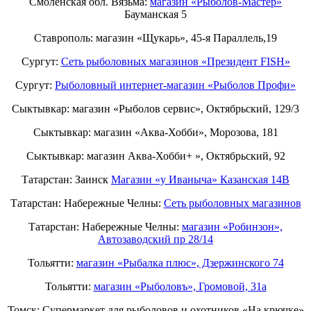
Смоленская обл. Вязьма:
магазин «Рыболов-Мастер»
Бауманская 5
Ставрополь: магазин «Щукарь», 45-я Параллель,19
Сургут:
Сеть рыболовных магазинов «Президент FISH»
Сургут:
Рыболовный интернет-магазин «Рыболов Профи»
Сыктывкар: магазин «Рыболов сервис», Октябрьский, 129/3
Сыктывкар: магазин «Аква-Хобби», Морозова, 181
Сыктывкар: магазин Аква-Хобби+ », Октябрьский, 92
Татарстан: Заинск
Магазин «у Иваныча» Казанская 14В
Татарстан: Набережные Челны:
Cеть рыболовных магазинов
Татарстан: Набережные Челны:
магазин «Робинзон»,
Автозаводский пр 28/14
Тольятти:
магазин «Рыбалка плюс», Дзержинского 74
Тольятти:
магазин «Рыболовъ», Громовой, 31а
Томск: Супермаркет для рыболовов и охотников «На крючке»