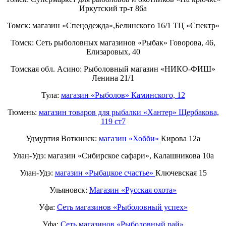
Иркутский тр-т 86а
Томск: магазин «Спецодежда»,Белинского 16/1 ТЦ «Спектр»
Томск: Сеть рыболовных магазинов «Рыбак» Говорова, 46,
Елизаровых, 40
Томская обл. Асино: Рыболовный магазин «НИКО-ФИШ»
Ленина 21/1
Тула:
магазин «Рыболов» Каминского, 12
Тюмень:
магазин товаров для рыбалки «Хантер» Щербакова,
119 ст7
Удмуртия Воткинск:
магазин «Хобби»
Кирова 12а
Улан-Удэ: магазин «Сибирское сафари», Калашникова 10а
Улан-Удэ:
магазин «Рыбацкое счастье»
Ключевская 15
Ульяновск:
Магазин «Русская охота»
Уфа:
Сеть магазинов «Рыболовный успех»
Уфа:
Сеть магазинов «Рыболовный рай»