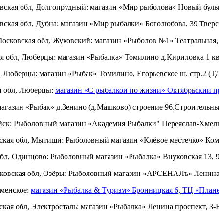
вская обл, Долгопрудный: магазин «Мир рыболова» Новый бульв
вская обл, Дубна: магазин «Мир рыбалки» Боголюбова, 39 Тверск
осковская обл, Жуковский: магазин «Рыболов №1» Театральная,
я обл, Люберцы: магазин «Рыбалка» Томилино д.Кириловка 1 ква
, Люберцы: магазин «Рыбак» Томилино, Егорьевское ш. стр.2 (ТД
я обл, Люберцы:
магазин «С рыбалкой по жизни» Октябрьский п
магазин «Рыбак» д.Зенино (д.Машково) строение 96,Строительн
ск: Рыболовный магазин «Академия Рыбалки" Переяслав-Хмельн
ская обл, Мытищи: Рыболовный магазин «Клёвое местечко» Кома
бл, Одинцово: Рыболовный магазин «Рыбалка» Внуковская 13,
ковская обл, Озёры: Рыболовный магазин «АРСЕНАЛъ» Ленина,
аменское:
магазин «Рыбалка & Туризм» Бронницкая 6, ТЦ «План
кая обл, Электросталь: магазин «Рыбалка» Ленина проспект, 3-Б