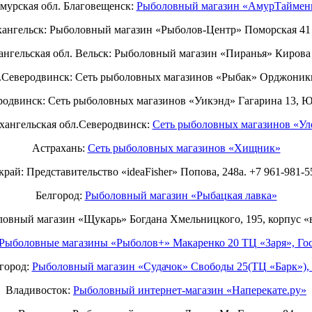
мурская обл. Благовещенск:
Рыболовный магазин «АмурТаймен
ангельск: Рыболовный магазин «Рыболов-Центр» Поморская 41 
ангельская обл. Вельск: Рыболовный магазин «Пиранья» Кирова 
.Северодвинск: Сеть рыболовных магазинов «Рыбак» Орджоники
родвинск: Сеть рыболовных магазинов «Уикэнд» Гагарина 13, 
хангельская обл.Северодвинск:
Сеть рыболовных магазинов «Ул
Астрахань:
Сеть рыболовных магазинов «Хищник»
рай: Представительство «ideaFisher» Попова, 248а. +7 961-981-5
Белгород:
Рыболовный магазин «Рыбацкая лавка»
ловный магазин «Щукарь» Богдана Хмельницкого, 195, корпус «
Рыболовные магазины «Рыболов+» Макаренко 20 ТЦ «Заря», Гос
город:
Рыболовный магазин «Судачок» Свободы 25(ТЦ «Барк»), 
Владивосток:
Рыболовный интернет-магазин «Наперекате.ру»