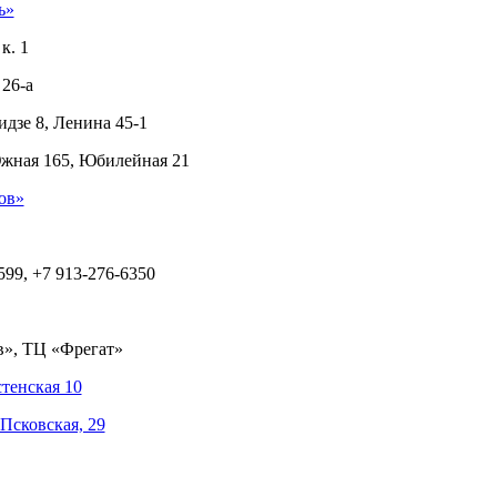
ь»
к. 1
26-а
дзе 8, Ленина 45-1
Южная 165, Юбилейная 21
ов»
599, +7 913-276-6350
в», ТЦ «Фрегат»
тенская 10
Псковская, 29