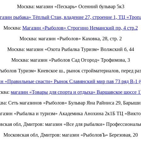
Москва: магазин «Пескарь» Осенний бульвар 5к3
газин рыбака» Тёплый Стан, владение 27, строение 1, ТЦ «Тропа
Москва:
Магазин «Рыболов» Строгино Неманский пр, 4 стр.2
Москва: магазин «Рыболов» Каховка, 28, стр. 2
Москва: магазин «Охота Рыбалка Туризм» Волжский б, 44
Москва: магазин «Рыболов Сад Огород» Трофимова, 3
Рыболов Туризм» Киевское ш., рынок стройматериалов, перед ра
ин «Правильные снасти» Рынок Славянский мир пав 73 ряд B-1 (
ква:
магазин «Товары для спорта и отдыха» Варшавское шоссе 
ва: Сеть магазинов «Рыболов» Бульвар Яна Райниса 29, Барыши
газин «Рыбалка и туризм» Академика Анохина 2к1Б ТЦ «Викто
вская обл, Дмитров: магазин «Все для рыбалки» Профессиональн
Московская обл, Дмитров: магазин «РыболовЪ» Березовая, 20