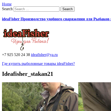
Home
Search
ideaFisher Производство удобного снаряжения для Рыбаков
+7 925 520 24 38
ideafisher@ya.ru
Где купить рыболовные товары ideaFisher?
Ideafisher_stakan21