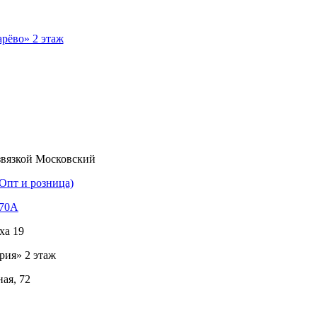
рёво» 2 этаж
звязкой Московский
Опт и розница)
170А
ха 19
рия» 2 этаж
ая, 72