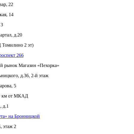
ар, 22
ая, 14
 3
ртал, д.20
 Томилино 2 эт)
роспект 266
ый рынок Магазин «Пехорка»
ицкого, д.36, 2-й этаж
рова, 5
 9 км от МКАД
 д.1
ета» на Бронницкой
, этаж 2