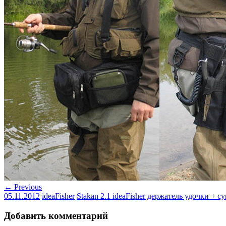
← Previous
05.11.2012
ideaFisher
Stakan 2.1 ideaFisher держатель удочки + 
Добавить комментарий