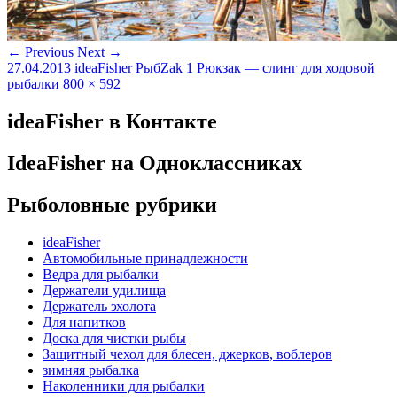
← Previous
Next →
27.04.2013
ideaFisher
РыбZak 1 Рюкзак — слинг для ходовой
рыбалки
800 × 592
ideaFisher в Контакте
IdeaFisher на Одноклассниках
Рыболовные рубрики
ideaFisher
Автомобильные принадлежности
Ведра для рыбалки
Держатели удилища
Держатель эхолота
Для напитков
Доска для чистки рыбы
Защитный чехол для блесен, джерков, воблеров
зимняя рыбалка
Наколенники для рыбалки