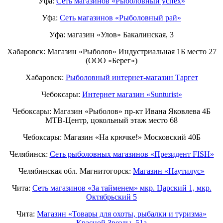
Уфа:
Сеть магазинов «Рыболовный успех»
Уфа:
Сеть магазинов «Рыболовный рай»
Уфа: магазин «Улов» Бакалинская, 3
Хабаровск: Магазин «Рыболов» Индустриальная 1Б место 27
(ООО «Берег»)
Хабаровск:
Рыболовный интернет-магазин Таргет
Чебоксары:
Интернет магазин «Sunturist»
Чебоксары: Магазин «Рыболов» пр-кт Ивана Яковлева 4Б
МТВ-Центр, цокольный этаж место 68
Чебоксары: Магазин «На крючке!» Московский 40Б
Челябинск:
Сеть рыболовных магазинов «Президент FISH»
Челябинская обл. Магнитогорск:
Магазин «Наутилус»
Чита:
Сеть магазинов «За тайменем» мкр. Царский 1, мкр.
Октябрьский 5
Чита:
Магазин «Товары для охоты, рыбалки и туризма»
Красной Звезды, 51а