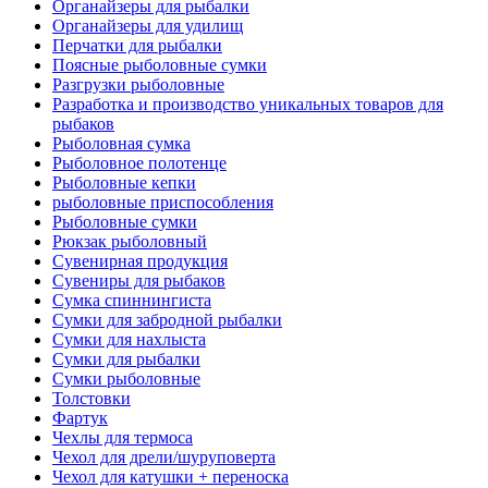
Органайзеры для рыбалки
Органайзеры для удилищ
Перчатки для рыбалки
Поясные рыболовные сумки
Разгрузки рыболовные
Разработка и производство уникальных товаров для
рыбаков
Рыболовная сумка
Рыболовное полотенце
Рыболовные кепки
рыболовные приспособления
Рыболовные сумки
Рюкзак рыболовный
Сувенирная продукция
Сувениры для рыбаков
Сумка спиннингиста
Сумки для забродной рыбалки
Сумки для нахлыста
Сумки для рыбалки
Сумки рыболовные
Толстовки
Фартук
Чехлы для термоса
Чехол для дрели/шуруповерта
Чехол для катушки + переноска