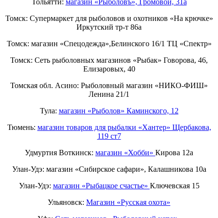
Тольятти:
магазин «Рыболовъ», Громовой, 31а
Томск: Супермаркет для рыболовов и охотников «На крючке»
Иркутский тр-т 86а
Томск: магазин «Спецодежда»,Белинского 16/1 ТЦ «Спектр»
Томск: Сеть рыболовных магазинов «Рыбак» Говорова, 46,
Елизаровых, 40
Томская обл. Асино: Рыболовный магазин «НИКО-ФИШ»
Ленина 21/1
Тула:
магазин «Рыболов» Каминского, 12
Тюмень:
магазин товаров для рыбалки «Хантер» Щербакова,
119 ст7
Удмуртия Воткинск:
магазин «Хобби»
Кирова 12а
Улан-Удэ: магазин «Сибирское сафари», Калашникова 10а
Улан-Удэ:
магазин «Рыбацкое счастье»
Ключевская 15
Ульяновск:
Магазин «Русская охота»