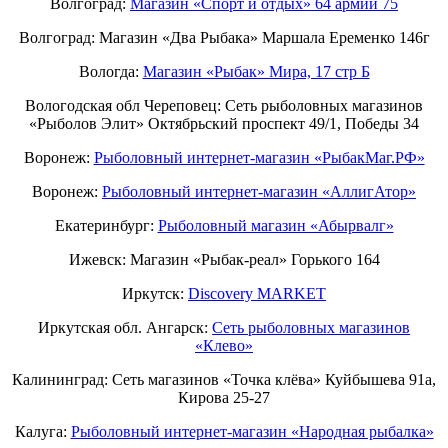
Волгоград:
Магазин «Спорт и отдых» 64 армии 75
Волгоград: Магазин «Два Рыбака» Маршала Еременко 146г
Вологда:
Магазин «Рыбак» Мира, 17 стр Б
Вологодская обл Череповец: Сеть рыболовных магазинов
«Рыболов Элит» Октябрьский проспект 49/1, Победы 34
Воронеж:
Рыболовный интернет-магазин «РыбакМаг.РФ»
Воронеж:
Рыболовный интернет-магазин «АллигАтор»
Екатеринбург:
Рыболовный магазин «Абырвалг»
Ижевск: Магазин «Рыбак-реал» Горького 164
Иркутск:
Discovery MARKET
Иркутская обл. Ангарск:
Сеть рыболовных магазинов
«Клево»
Калининград: Сеть магазинов «Точка клёва» Куйбышева 91а,
Кирова 25-27
Калуга:
Рыболовный интернет-магазин «Народная рыбалка»