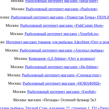
Москва:
Рыболовный интернет магазин «ideaFisher»
Москва:
Рыболовный интернет-магазин «Рыболов»
осква:
Рыболовный интернет-магазин «Уловистая Точка» FION.
Москва:
Рыболовный интернет-магазин «FishComm Shop»
Москва:
Рыболовный интернет магазин «Yourfish.ru»
ва:
Интернет-магазин товаров для рыбалки AikoStore (Опт и роз
Москва:
Рыболовный интернет-магазин «Арсенал рыбака»
Москва:
Компания «LZ-fishing» (Опт и розница)
Москва:
Рыболовный интернет-магазин «Jig-fishing»
Москва:
Рыболовный интернет-магазин «Спинкастинг»
Москва:
Рыболовный интернет-магазин «НОВАФИШ»
Москва:
Рыболовный интернет магазин «Egofish»
Москва: магазин «Пескарь» Осенний бульвар 5к3
газин рыбака» Тёплый Стан, владение 27, строение 1, ТЦ «Тропа