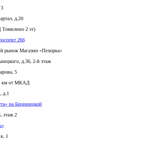
 3
ртал, д.20
 Томилино 2 эт)
роспект 266
ый рынок Магазин «Пехорка»
ицкого, д.36, 2-й этаж
рова, 5
 9 км от МКАД
 д.1
ета» на Бронницкой
, этаж 2
ь»
к. 1