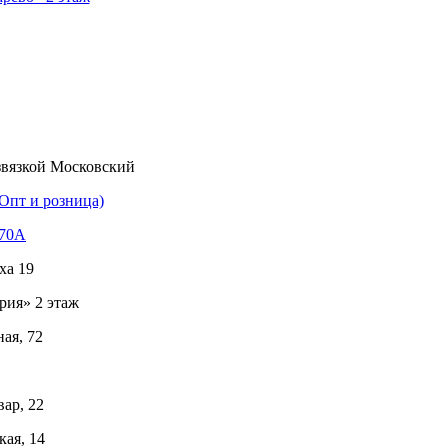
звязкой Московский
Опт и розница)
170А
ха 19
рия» 2 этаж
ая, 72
ар, 22
ая, 14