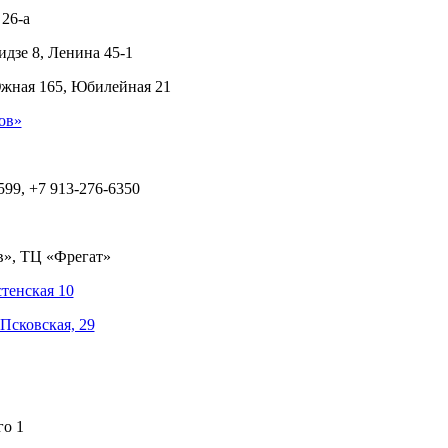
26-а
дзе 8, Ленина 45-1
Южная 165, Юбилейная 21
ов»
599, +7 913-276-6350
в», ТЦ «Фрегат»
тенская 10
Псковская, 29
го 1