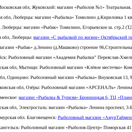
осковская обл, Жуковский: магазин «Рыболов №1» Театральная,
я обл, Люберцы: магазин «Рыбалка» Томилино д.Кириловка 1 ква
, Люберцы: магазин «Рыбак» Томилино, Егорьевское ш. стр.2 (ТД
я обл, Люберцы:
магазин «С рыбалкой по жизни» Октябрьский п
магазин «Рыбак» д.Зенино (д.Машково) строение 96,Строительн
ск: Рыболовный магазин «Академия Рыбалки" Переяслав-Хмельн
ская обл, Мытищи: Рыболовный магазин «Клёвое местечко» Кома
бл, Одинцово: Рыболовный магазин «Рыбалка» Внуковская 13,
ковская обл, Озёры: Рыболовный магазин «АРСЕНАЛъ» Ленина,
аменское:
магазин «Рыбалка & Туризм» Бронницкая 6, ТЦ «План
кая обл, Электросталь: магазин «Рыбалка» Ленина проспект, 3-Б
мурская обл. Благовещенск:
Рыболовный магазин «АмурТаймен
ангельск: Рыболовный магазин «Рыболов-Центр» Поморская 41 