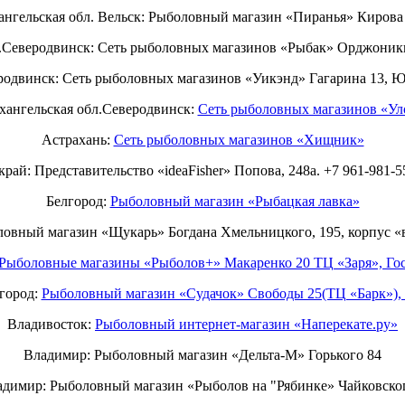
ангельская обл. Вельск: Рыболовный магазин «Пиранья» Кирова 
.Северодвинск: Сеть рыболовных магазинов «Рыбак» Орджоники
родвинск: Сеть рыболовных магазинов «Уикэнд» Гагарина 13, 
хангельская обл.Северодвинск:
Сеть рыболовных магазинов «Ул
Астрахань:
Сеть рыболовных магазинов «Хищник»
рай: Представительство «ideaFisher» Попова, 248а. +7 961-981-5
Белгород:
Рыболовный магазин «Рыбацкая лавка»
ловный магазин «Щукарь» Богдана Хмельницкого, 195, корпус «
Рыболовные магазины «Рыболов+» Макаренко 20 ТЦ «Заря», Гос
город:
Рыболовный магазин «Судачок» Свободы 25(ТЦ «Барк»), 
Владивосток:
Рыболовный интернет-магазин «Наперекате.ру»
Владимир: Рыболовный магазин «Дельта-М» Горького 84
димир: Рыболовный магазин «Рыболов на "Рябинке» Чайковско