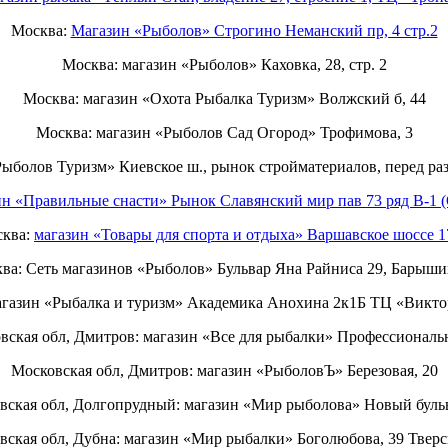
Москва:
Магазин «Рыболов» Строгино Неманский пр, 4 стр.2
Москва: магазин «Рыболов» Каховка, 28, стр. 2
Москва: магазин «Охота Рыбалка Туризм» Волжский б, 44
Москва: магазин «Рыболов Сад Огород» Трофимова, 3
Рыболов Туризм» Киевское ш., рынок стройматериалов, перед ра
ин «Правильные снасти» Рынок Славянский мир пав 73 ряд B-1 (
ква:
магазин «Товары для спорта и отдыха» Варшавское шоссе 
ва: Сеть магазинов «Рыболов» Бульвар Яна Райниса 29, Барыши
газин «Рыбалка и туризм» Академика Анохина 2к1Б ТЦ «Викто
вская обл, Дмитров: магазин «Все для рыбалки» Профессиональн
Московская обл, Дмитров: магазин «РыболовЪ» Березовая, 20
вская обл, Долгопрудный: магазин «Мир рыболова» Новый бульв
вская обл, Дубна: магазин «Мир рыбалки» Боголюбова, 39 Тверск