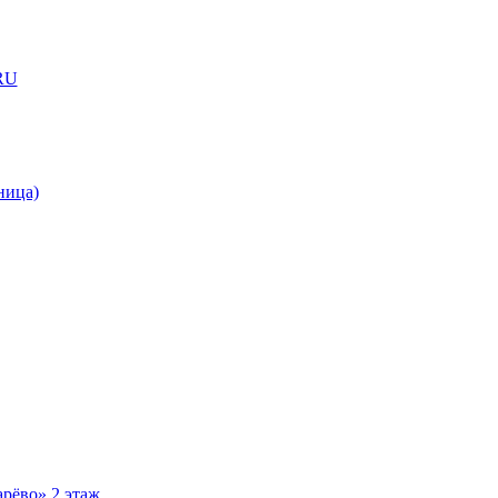
RU
ница)
рёво» 2 этаж