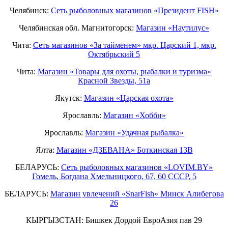
Челябинск:
Сеть рыболовных магазинов «Президент FISH»
Челябинская обл. Магнитогорск:
Магазин «Наутилус»
Чита:
Сеть магазинов «За тайменем» мкр. Царский 1, мкр.
Октябрьский 5
Чита:
Магазин «Товары для охоты, рыбалки и туризма»
Красной Звезды, 51а
Якутск:
Магазин «Царская охота»
Ярославль:
Магазин «Хобби»
Ярославль:
Магазин «Удачная рыбалка»
Ялта:
Магазин «ДЗЕВАНА» Боткинская 13В
БЕЛАРУСЬ:
Сеть рыболовных магазинов «LOVIM.BY»
Гомель, Богдана Хмельницкого, 67, 60 СССР, 5
БЕЛАРУСЬ:
Магазин увлечений «SnarFish» Минск Алибегова
26
КЫРГЫЗСТАН: Бишкек Дордой ЕвроАзия пав 29