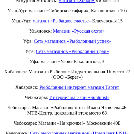
Удмуртия Воткинск:
магазин «Хобби»
Кирова 12а
Улан-Удэ: магазин «Сибирское сафари», Калашникова 10а
Улан-Удэ:
магазин «Рыбацкое счастье»
Ключевская 15
Ульяновск:
Магазин «Русская охота»
Уфа:
Сеть магазинов «Рыболовный успех»
Уфа:
Сеть магазинов «Рыболовный рай»
Уфа: магазин «Улов» Бакалинская, 3
Хабаровск: Магазин «Рыболов» Индустриальная 1Б место 27
(ООО «Берег»)
Хабаровск:
Рыболовный интернет-магазин Таргет
Чебоксары:
Интернет магазин «Sunturist»
Чебоксары: Магазин «Рыболов» пр-кт Ивана Яковлева 4Б
МТВ-Центр, цокольный этаж место 68
Чебоксары: Магазин «На крючке!» Московский 40Б
Челябинск:
Сеть рыболовных магазинов «Президент FISH»