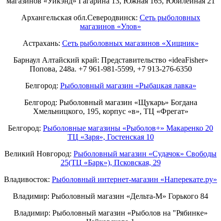
магазинов «Уикэнд» Гагарина 13, Южная 165, Юбилейная 21
Архангельская обл.Северодвинск:
Сеть рыболовных
магазинов «Улов»
Астрахань:
Сеть рыболовных магазинов «Хищник»
Барнаул Алтайский край: Представительство «ideaFisher»
Попова, 248а. +7 961-981-5599, +7 913-276-6350
Белгород:
Рыболовный магазин «Рыбацкая лавка»
Белгород: Рыболовный магазин «Щукарь» Богдана
Хмельницкого, 195, корпус «в», ТЦ «Фрегат»
Белгород:
Рыболовные магазины «Рыболов+» Макаренко 20
ТЦ «Заря», Гостенская 10
Великий Новгород:
Рыболовный магазин «Судачок» Свободы
25(ТЦ «Барк»), Псковская, 29
Владивосток:
Рыболовный интернет-магазин «Наперекате.ру»
Владимир: Рыболовный магазин «Дельта-М» Горького 84
Владимир: Рыболовный магазин «Рыболов на "Рябинке»