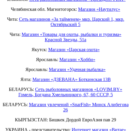
Челябинская обл. Магнитогорск:
Магазин «Наутилус»
Чита:
Сеть магазинов «За тайменем» мкр. Царский 1, мкр.
Октябрьский 5
Чита:
Магазин «Товары для охоты, рыбалки и туризма»
Красной Звезды, 51а
Якутск:
Магазин «Царская охота»
Ярославль:
Магазин «Хобби»
Ярославль:
Магазин «Удачная рыбалка»
Ялта:
Магазин «ДЗЕВАНА» Боткинская 13В
БЕЛАРУСЬ:
Сеть рыболовных магазинов «LOVIM.BY»
Гомель, Богдана Хмельницкого, 67, 60 СССР, 5
БЕЛАРУСЬ:
Магазин увлечений «SnarFish» Минск Алибегова
26
КЫРГЫЗСТАН: Бишкек Дордой ЕвроАзия пав 29
УКРАИНА - представительство:
Интернет магазин «Витае»