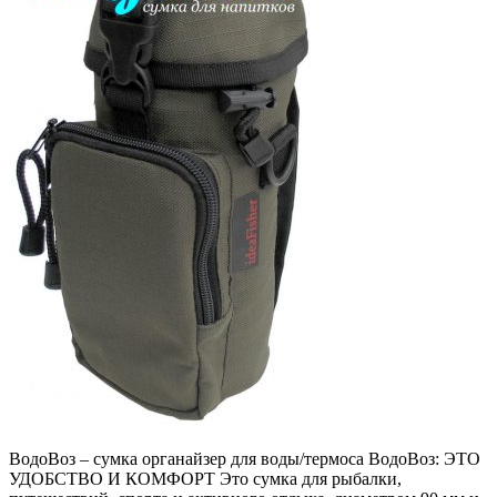
ВодоВоз – сумка органайзер для воды/термоса ВодоВоз: ЭТО
УДОБСТВО И КОМФОРТ Это сумка для рыбалки,