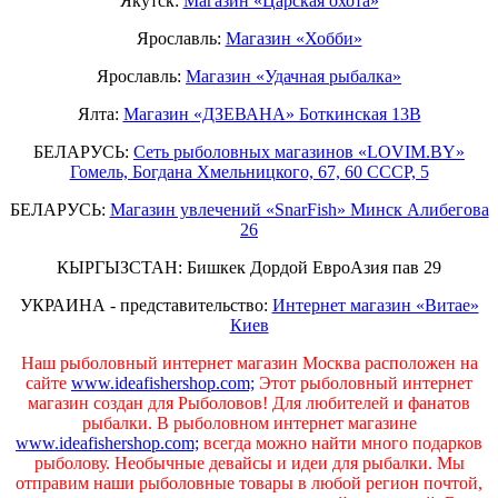
Якутск:
Магазин «Царская охота»
Ярославль:
Магазин «Хобби»
Ярославль:
Магазин «Удачная рыбалка»
Ялта:
Магазин «ДЗЕВАНА» Боткинская 13В
БЕЛАРУСЬ:
Сеть рыболовных магазинов «LOVIM.BY»
Гомель, Богдана Хмельницкого, 67, 60 СССР, 5
БЕЛАРУСЬ:
Магазин увлечений «SnarFish» Минск Алибегова
26
КЫРГЫЗСТАН: Бишкек Дордой ЕвроАзия пав 29
УКРАИНА - представительство:
Интернет магазин «Витае»
Киев
Наш рыболовный интернет магазин Москва расположен на
сайте
www.ideafishershop.com;
Этот рыболовный интернет
магазин создан для Рыболовов! Для любителей и фанатов
рыбалки. В рыболовном интернет магазине
www.ideafishershop.com;
всегда можно найти много подарков
рыболову. Необычные девайсы и идеи для рыбалки. Мы
отправим наши рыболовные товары в любой регион почтой,