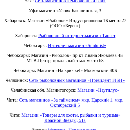
Уфа:
Сеть магазинов «Рыболовный рай»
Уфа: магазин «Улов» Бакалинская, 3
Хабаровск: Магазин «Рыболов» Индустриальная 1Б место 27
(ООО «Берег»)
Хабаровск:
Рыболовный интернет-магазин Таргет
Чебоксары:
Интернет магазин «Sunturist»
Чебоксары: Магазин «Рыболов» пр-кт Ивана Яковлева 4Б
МТВ-Центр, цокольный этаж место 68
Чебоксары: Магазин «На крючке!» Московский 40Б
Челябинск:
Сеть рыболовных магазинов «Президент FISH»
Челябинская обл. Магнитогорск:
Магазин «Наутилус»
Чита:
Сеть магазинов «За тайменем» мкр. Царский 1, мкр.
Октябрьский 5
Чита:
Магазин «Товары для охоты, рыбалки и туризма»
Красной Звезды, 51а