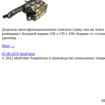
Доделали многофункциональную поясную сумку, она же чехол д
размерами:• Большой карман 230 х 170 х 100• Карман со «стол
удилища. …
More
→
01.08.2018
ideaFisher
© 2022 ideaFisher Разработка и производство уникальных товар
М