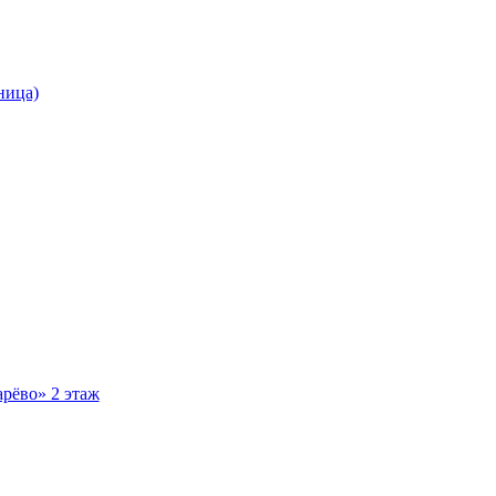
ница)
рёво» 2 этаж