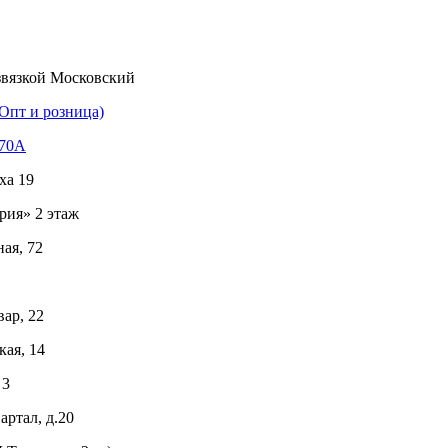
звязкой Московский
Опт и розница)
170А
ха 19
рия» 2 этаж
ая, 72
ар, 22
ая, 14
 3
ртал, д.20