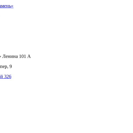
амень»
»
» Ленина 101 А
пер, 9
й 326