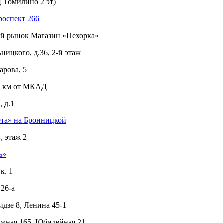
 Томилино 2 эт)
роспект 266
ый рынок Магазин «Пехорка»
ицкого, д.36, 2-й этаж
рова, 5
 9 км от МКАД
 д.1
ета» на Бронницкой
, этаж 2
ь»
к. 1
26-а
дзе 8, Ленина 45-1
Южная 165, Юбилейная 21