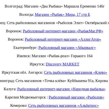
Волгоград: Магазин «Два Рыбака» Маршала Еременко 146г
Вологда:
Магазин «Рыбак» Мира, 17 стр Б
вец: Сеть рыболовных магазинов «Рыболов Элит» Октябрьский п
Воронеж:
Рыболовный интернет-магазин «РыбакМаг.РФ»
Воронеж:
Рыболовный интернет-магазин «АллигАтор»
Екатеринбург:
Рыболовный магазин «Абырвалг»
Ижевск: Магазин «Рыбак-реал» Горького 164
Иркутск:
Discovery MARKET
Иркутская обл. Ангарск:
Сеть рыболовных магазинов «Клево»
нинград: Сеть магазинов «Точка клёва» Куйбышева 91а, Кирова 
Калуга:
Рыболовный интернет-магазин «Народная рыбалка»
Карелия Медвежьегорск :
Рыболовный магазин «Рыболов»
Кемерово:
Сеть рыболовных магазинов «Альбатрос»