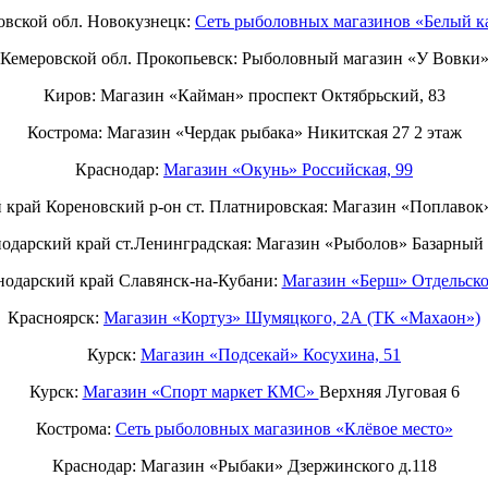
овской обл. Новокузнецк:
Сеть рыболовных магазинов «Белый к
Кемеровской обл. Прокопьевск: Рыболовный магазин «У Вовки
Киров: Магазин «Кайман» проспект Октябрьский, 83
Кострома: Магазин «Чердак рыбака» Никитская 27 2 этаж
Краснодар:
Магазин «Окунь» Российская, 99
 край Кореновский р-он ст. Платнировская: Магазин «Поплавок
одарский край ст.Ленинградская: Магазин «Рыболов» Базарный 
нодарский край Славянск-на-Кубани:
Магазин «Берш» Отдельско
Красноярск:
Магазин «Кортуз» Шумяцкого, 2А (ТК «Махаон»)
Курск:
Магазин «Подсекай» Косухина, 51
Курск:
Магазин «Спорт маркет КМС»
Верхняя Луговая 6
Кострома:
Сеть рыболовных магазинов «Клёвое место»
Краснодар: Магазин «Рыбаки» Дзержинского д.118