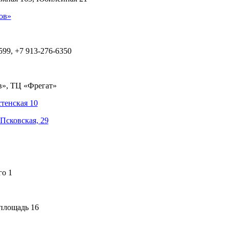
ов»
599, +7 913-276-6350
в», ТЦ «Фрегат»
тенская 10
Псковская, 29
го 1
площадь 16