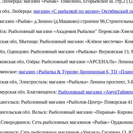
, Люберцы: магазин «Рыбак» Томилино, Егорьевское ш. стр.2 (ТД
я обл, Люберцы:
магазин «С рыбалкой по жизни» Октябрьский п
магазин «Рыбак» д.Зенино (д.Машково) строение 96,Строительн
ск: Рыболовный магазин «Академия Рыбалки" Переяслав-Хмельн
ская обл, Мытищи: Рыболовный магазин «Клёвое местечко» Кома
бл, Одинцово: Рыболовный магазин «Рыбалка» Внуковская 13,
ковская обл, Озёры: Рыболовный магазин «АРСЕНАЛъ» Ленина,
аменское:
магазин «Рыбалка & Туризм» Бронницкая 6, ТЦ «План
кая обл, Электросталь: магазин «Рыбалка» Ленина проспект, 3-Б
мурская обл. Благовещенск:
Рыболовный магазин «АмурТаймен
ангельск: Рыболовный магазин «Рыболов-Центр» Поморская 41 
ангельская обл. Вельск: Рыболовный магазин «Пиранья» Кирова 
.Северодвинск: Сеть рыболовных магазинов «Рыбак» Орджоники
родвинск: Сеть рыболовных магазинов «Уикэнд» Гагарина 13, 