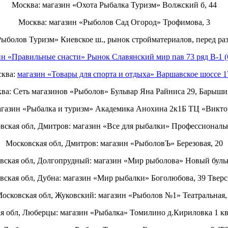
Москва: магазин «Охота Рыбалка Туризм» Волжский б, 44
Москва: магазин «Рыболов Сад Огород» Трофимова, 3
Рыболов Туризм» Киевское ш., рынок стройматериалов, перед ра
ин «Правильные снасти» Рынок Славянский мир пав 73 ряд B-1 (
ква:
магазин «Товары для спорта и отдыха» Варшавское шоссе 
ва: Сеть магазинов «Рыболов» Бульвар Яна Райниса 29, Барыши
газин «Рыбалка и туризм» Академика Анохина 2к1Б ТЦ «Викто
вская обл, Дмитров: магазин «Все для рыбалки» Профессиональн
Московская обл, Дмитров: магазин «РыболовЪ» Березовая, 20
вская обл, Долгопрудный: магазин «Мир рыболова» Новый бульв
вская обл, Дубна: магазин «Мир рыбалки» Боголюбова, 39 Тверск
осковская обл, Жуковский: магазин «Рыболов №1» Театральная,
я обл, Люберцы: магазин «Рыбалка» Томилино д.Кириловка 1 ква