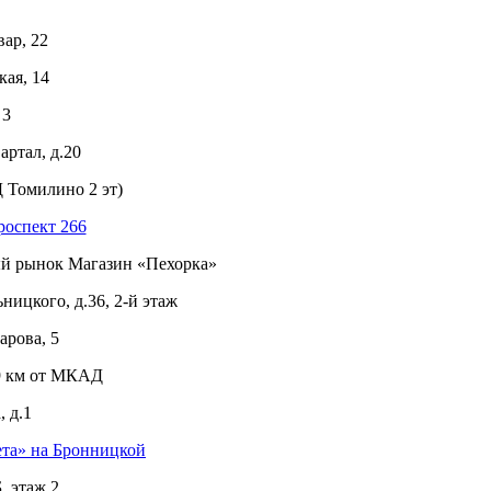
ар, 22
ая, 14
 3
ртал, д.20
 Томилино 2 эт)
роспект 266
ый рынок Магазин «Пехорка»
ицкого, д.36, 2-й этаж
рова, 5
 9 км от МКАД
 д.1
ета» на Бронницкой
, этаж 2