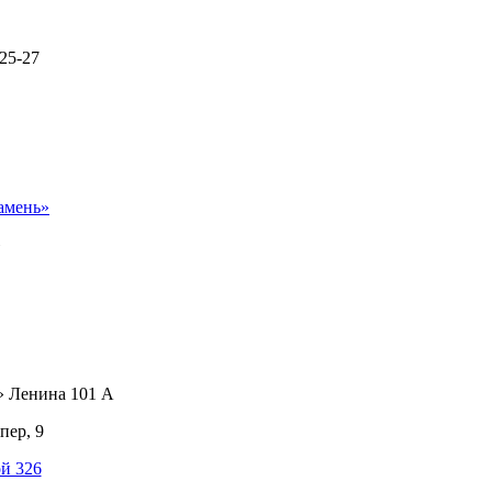
25-27
амень»
»
» Ленина 101 А
пер, 9
й 326