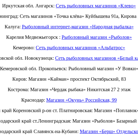
Иркутская обл. Ангарск:
Сеть рыболовных магазинов «Клево»
нинград: Сеть магазинов «Точка клёва» Куйбышева 91а, Кирова 
Калуга:
Рыболовный интернет-магазин «Народная рыбалка»
Карелия Медвежьегорск :
Рыболовный магазин «Рыболов»
Кемерово:
Сеть рыболовных магазинов «Альбатрос»
овской обл. Новокузнецк:
Сеть рыболовных магазинов «Белый к
Кемеровской обл. Прокопьевск: Рыболовный магазин «У Вовки
Киров: Магазин «Кайман» проспект Октябрьский, 83
Кострома: Магазин «Чердак рыбака» Никитская 27 2 этаж
Краснодар:
Магазин «Окунь» Российская, 99
 край Кореновский р-он ст. Платнировская: Магазин «Поплавок
одарский край ст.Ленинградская: Магазин «Рыболов» Базарный 
нодарский край Славянск-на-Кубани:
Магазин «Берш» Отдельско