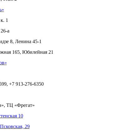
ь»
к. 1
26-а
дзе 8, Ленина 45-1
Южная 165, Юбилейная 21
ов»
599, +7 913-276-6350
в», ТЦ «Фрегат»
тенская 10
Псковская, 29