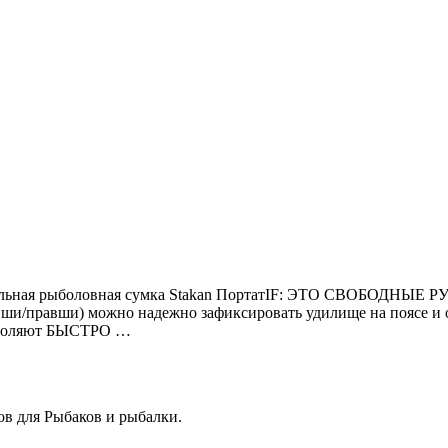
дульная рыболовная сумка Stakan ПортатIF: ЭТО СВОБОДНЫЕ РУ
евши/правши) можно надежно зафиксировать удилище на поясе и 
озволяют БЫСТРО …
ов для Рыбаков и рыбалки.