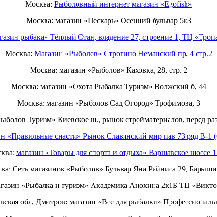
Москва:
Рыболовный интернет магазин «Egofish»
Москва: магазин «Пескарь» Осенний бульвар 5к3
газин рыбака» Тёплый Стан, владение 27, строение 1, ТЦ «Тропа
Москва:
Магазин «Рыболов» Строгино Неманский пр, 4 стр.2
Москва: магазин «Рыболов» Каховка, 28, стр. 2
Москва: магазин «Охота Рыбалка Туризм» Волжский б, 44
Москва: магазин «Рыболов Сад Огород» Трофимова, 3
Рыболов Туризм» Киевское ш., рынок стройматериалов, перед ра
ин «Правильные снасти» Рынок Славянский мир пав 73 ряд B-1 (
ква:
магазин «Товары для спорта и отдыха» Варшавское шоссе 
ва: Сеть магазинов «Рыболов» Бульвар Яна Райниса 29, Барыши
газин «Рыбалка и туризм» Академика Анохина 2к1Б ТЦ «Викто
вская обл, Дмитров: магазин «Все для рыбалки» Профессиональн