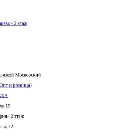
рёво» 2 этаж
звязкой Московский
Опт и розница)
170А
ха 19
рия» 2 этаж
ая, 72