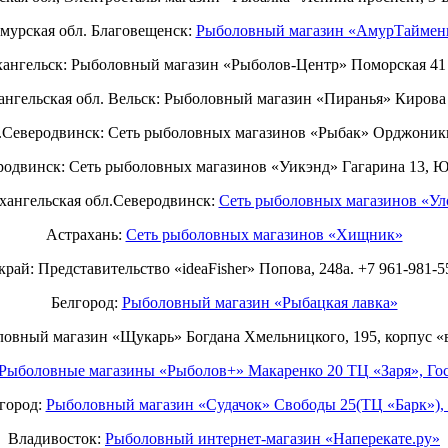
мурская обл. Благовещенск:
Рыболовный магазин «АмурТаймен
ангельск: Рыболовный магазин «Рыболов-Центр» Поморская 41 
ангельская обл. Вельск: Рыболовный магазин «Пиранья» Кирова 
.Северодвинск: Сеть рыболовных магазинов «Рыбак» Орджоники
родвинск: Сеть рыболовных магазинов «Уикэнд» Гагарина 13, 
хангельская обл.Северодвинск:
Сеть рыболовных магазинов «Ул
Астрахань:
Сеть рыболовных магазинов «Хищник»
рай: Представительство «ideaFisher» Попова, 248а. +7 961-981-5
Белгород:
Рыболовный магазин «Рыбацкая лавка»
ловный магазин «Щукарь» Богдана Хмельницкого, 195, корпус «
Рыболовные магазины «Рыболов+» Макаренко 20 ТЦ «Заря», Гос
город:
Рыболовный магазин «Судачок» Свободы 25(ТЦ «Барк»), 
Владивосток:
Рыболовный интернет-магазин «Наперекате.ру»