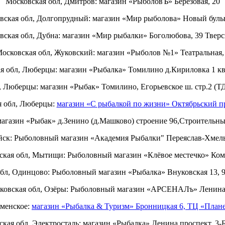
Московская обл, Дмитров: магазин «РыболовЪ» Березовая, 20
вская обл, Долгопрудный: магазин «Мир рыболова» Новый бульв
вская обл, Дубна: магазин «Мир рыбалки» Боголюбова, 39 Тверск
осковская обл, Жуковский: магазин «Рыболов №1» Театральная,
я обл, Люберцы: магазин «Рыбалка» Томилино д.Кириловка 1 ква
, Люберцы: магазин «Рыбак» Томилино, Егорьевское ш. стр.2 (ТД
я обл, Люберцы:
магазин «С рыбалкой по жизни» Октябрьский п
магазин «Рыбак» д.Зенино (д.Машково) строение 96,Строительн
ск: Рыболовный магазин «Академия Рыбалки" Переяслав-Хмельн
ская обл, Мытищи: Рыболовный магазин «Клёвое местечко» Кома
бл, Одинцово: Рыболовный магазин «Рыбалка» Внуковская 13,
ковская обл, Озёры: Рыболовный магазин «АРСЕНАЛъ» Ленина,
аменское:
магазин «Рыбалка & Туризм» Бронницкая 6, ТЦ «План
кая обл, Электросталь: магазин «Рыбалка» Ленина проспект, 3-Б