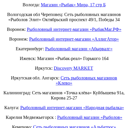
Вологда:
Магазин «Рыбак» Мира, 17 стр Б
Вологодская обл Череповец: Сеть рыболовных магазинов
«Рыболов Элит» Октябрьский проспект 49/1, Победы 34
Воронеж:
Рыболовный интернет-магазин «РыбакМаг.РФ»
Воронеж:
Рыболовный интернет-магазин «АллигАтор»
Екатеринбург:
Рыболовный магазин «Абырвалг»
Ижевск: Магазин «Рыбак-реал» Горького 164
Иркутск:
Discovery MARKET
Иркутская обл. Ангарск:
Сеть рыболовных магазинов
«Клево»
Калининград: Сеть магазинов «Точка клёва» Куйбышева 91а,
Кирова 25-27
Калуга:
Рыболовный интернет-магазин «Народная рыбалка»
Карелия Медвежьегорск :
Рыболовный магазин «Рыболов»
Кемерово:
Сеть рыболовных магазинов «Альбатрос»