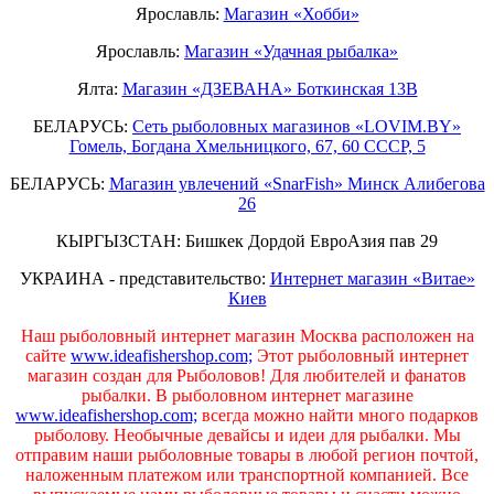
Ярославль:
Магазин «Хобби»
Ярославль:
Магазин «Удачная рыбалка»
Ялта:
Магазин «ДЗЕВАНА» Боткинская 13В
БЕЛАРУСЬ:
Сеть рыболовных магазинов «LOVIM.BY»
Гомель, Богдана Хмельницкого, 67, 60 СССР, 5
БЕЛАРУСЬ:
Магазин увлечений «SnarFish» Минск Алибегова
26
КЫРГЫЗСТАН: Бишкек Дордой ЕвроАзия пав 29
УКРАИНА - представительство:
Интернет магазин «Витае»
Киев
Наш рыболовный интернет магазин Москва расположен на
сайте
www.ideafishershop.com;
Этот рыболовный интернет
магазин создан для Рыболовов! Для любителей и фанатов
рыбалки. В рыболовном интернет магазине
www.ideafishershop.com;
всегда можно найти много подарков
рыболову. Необычные девайсы и идеи для рыбалки. Мы
отправим наши рыболовные товары в любой регион почтой,
наложенным платежом или транспортной компанией. Все