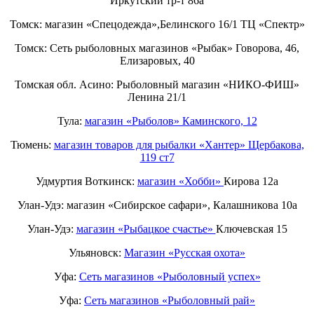
Иркутский тр-т 86а
Томск: магазин «Спецодежда»,Белинского 16/1 ТЦ «Спектр»
Томск: Сеть рыболовных магазинов «Рыбак» Говорова, 46,
Елизаровых, 40
Томская обл. Асино: Рыболовный магазин «НИКО-ФИШ»
Ленина 21/1
Тула:
магазин «Рыболов» Каминского, 12
Тюмень:
магазин товаров для рыбалки «Хантер» Щербакова,
119 ст7
Удмуртия Воткинск:
магазин «Хобби»
Кирова 12а
Улан-Удэ: магазин «Сибирское сафари», Калашникова 10а
Улан-Удэ:
магазин «Рыбацкое счастье»
Ключевская 15
Ульяновск:
Магазин «Русская охота»
Уфа:
Сеть магазинов «Рыболовный успех»
Уфа:
Сеть магазинов «Рыболовный рай»