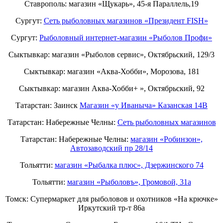
Ставрополь: магазин «Щукарь», 45-я Параллель,19
Сургут:
Сеть рыболовных магазинов «Президент FISH»
Сургут:
Рыболовный интернет-магазин «Рыболов Профи»
Сыктывкар: магазин «Рыболов сервис», Октябрьский, 129/3
Сыктывкар: магазин «Аква-Хобби», Морозова, 181
Сыктывкар: магазин Аква-Хобби+ », Октябрьский, 92
Татарстан: Заинск
Магазин «у Иваныча» Казанская 14В
Татарстан: Набережные Челны:
Cеть рыболовных магазинов
Татарстан: Набережные Челны:
магазин «Робинзон»,
Автозаводский пр 28/14
Тольятти:
магазин «Рыбалка плюс», Дзержинского 74
Тольятти:
магазин «Рыболовъ», Громовой, 31а
Томск: Супермаркет для рыболовов и охотников «На крючке»
Иркутский тр-т 86а