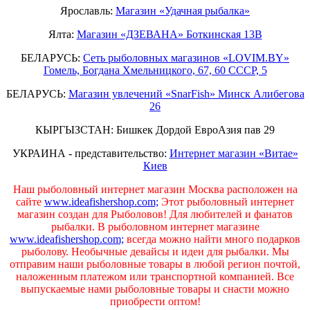
Ярославль:
Магазин «Удачная рыбалка»
Ялта:
Магазин «ДЗЕВАНА» Боткинская 13В
БЕЛАРУСЬ:
Сеть рыболовных магазинов «LOVIM.BY»
Гомель, Богдана Хмельницкого, 67, 60 СССР, 5
БЕЛАРУСЬ:
Магазин увлечений «SnarFish» Минск Алибегова
26
КЫРГЫЗСТАН: Бишкек Дордой ЕвроАзия пав 29
УКРАИНА - представительство:
Интернет магазин «Витае»
Киев
Наш рыболовный интернет магазин Москва расположен на
сайте
www.ideafishershop.com;
Этот рыболовный интернет
магазин создан для Рыболовов! Для любителей и фанатов
рыбалки. В рыболовном интернет магазине
www.ideafishershop.com;
всегда можно найти много подарков
рыболову. Необычные девайсы и идеи для рыбалки. Мы
отправим наши рыболовные товары в любой регион почтой,
наложенным платежом или транспортной компанией. Все
выпускаемые нами рыболовные товары и снасти можно
приобрести оптом!