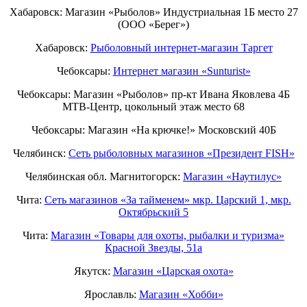
Хабаровск: Магазин «Рыболов» Индустриальная 1Б место 27
(ООО «Берег»)
Хабаровск:
Рыболовный интернет-магазин Таргет
Чебоксары:
Интернет магазин «Sunturist»
Чебоксары: Магазин «Рыболов» пр-кт Ивана Яковлева 4Б
МТВ-Центр, цокольный этаж место 68
Чебоксары: Магазин «На крючке!» Московский 40Б
Челябинск:
Сеть рыболовных магазинов «Президент FISH»
Челябинская обл. Магнитогорск:
Магазин «Наутилус»
Чита:
Сеть магазинов «За тайменем» мкр. Царский 1, мкр.
Октябрьский 5
Чита:
Магазин «Товары для охоты, рыбалки и туризма»
Красной Звезды, 51а
Якутск:
Магазин «Царская охота»
Ярославль:
Магазин «Хобби»