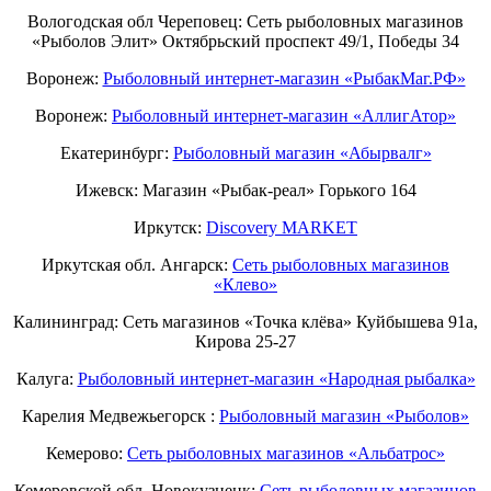
Вологодская обл Череповец: Сеть рыболовных магазинов
«Рыболов Элит» Октябрьский проспект 49/1, Победы 34
Воронеж:
Рыболовный интернет-магазин «РыбакМаг.РФ»
Воронеж:
Рыболовный интернет-магазин «АллигАтор»
Екатеринбург:
Рыболовный магазин «Абырвалг»
Ижевск: Магазин «Рыбак-реал» Горького 164
Иркутск:
Discovery MARKET
Иркутская обл. Ангарск:
Сеть рыболовных магазинов
«Клево»
Калининград: Сеть магазинов «Точка клёва» Куйбышева 91а,
Кирова 25-27
Калуга:
Рыболовный интернет-магазин «Народная рыбалка»
Карелия Медвежьегорск :
Рыболовный магазин «Рыболов»
Кемерово:
Сеть рыболовных магазинов «Альбатрос»
Кемеровской обл. Новокузнецк:
Сеть рыболовных магазинов