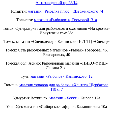
Автозаводский пр 28/14
Тольятти:
магазин «Рыбалка плюс», Дзержинского 74
Тольятти:
магазин «Рыболовъ», Громовой, 31а
Томск: Супермаркет для рыболовов и охотников «На крючке»
Иркутский тр-т 86а
Томск: магазин «Спецодежда»,Белинского 16/1 ТЦ «Спектр»
Томск: Сеть рыболовных магазинов «Рыбак» Говорова, 46,
Елизаровых, 40
Томская обл. Асино: Рыболовный магазин «НИКО-ФИШ»
Ленина 21/1
Тула:
магазин «Рыболов» Каминского, 12
Тюмень:
магазин товаров для рыбалки «Хантер» Щербакова,
119 ст7
Удмуртия Воткинск:
магазин «Хобби»
Кирова 12а
Улан-Удэ: магазин «Сибирское сафари», Калашникова 10а