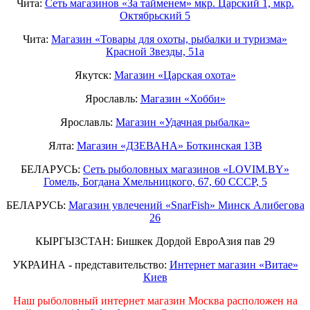
Чита:
Сеть магазинов «За тайменем» мкр. Царский 1, мкр.
Октябрьский 5
Чита:
Магазин «Товары для охоты, рыбалки и туризма»
Красной Звезды, 51а
Якутск:
Магазин «Царская охота»
Ярославль:
Магазин «Хобби»
Ярославль:
Магазин «Удачная рыбалка»
Ялта:
Магазин «ДЗЕВАНА» Боткинская 13В
БЕЛАРУСЬ:
Сеть рыболовных магазинов «LOVIM.BY»
Гомель, Богдана Хмельницкого, 67, 60 СССР, 5
БЕЛАРУСЬ:
Магазин увлечений «SnarFish» Минск Алибегова
26
КЫРГЫЗСТАН: Бишкек Дордой ЕвроАзия пав 29
УКРАИНА - представительство:
Интернет магазин «Витае»
Киев
Наш рыболовный интернет магазин Москва расположен на