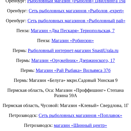
Оренбург:
Рыболовный магазин «Рыболов» Цвиллинга 19а
Оренбург:
Сеть рыболовных магазинов «Рыболов -expert»
Оренбург:
Сеть рыболовных магазинов «Рыболовный рай»
Пенза:
Магазин «Два Пескаря» Тернопольская, 7
Пенза:
Магазин «Робинзон»
Пермь:
Рыболовный интернет-магазин SnastiUrala.ru
Пермь:
Магазин «Оружейник» Дзержинского, 17
Пермь:
Магазин «Рай Рыбака» Вильямса 37б
Пермь: Магазин «Белуга» мкрн.Садовый Уинская 9
Пермская область, Оса: Магазин «Проффишинг» Степана
Разина 59А
Пермская область, Чусовой: Магазин «Клевый» Свердлова, 1Г
Петрозаводск:
Сеть рыболовных магазинов «Поплавок»
Петрозаводск:
магазин «Шинный центр»