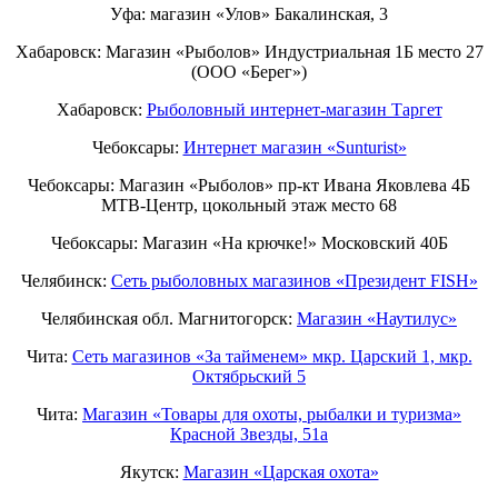
Уфа: магазин «Улов» Бакалинская, 3
Хабаровск: Магазин «Рыболов» Индустриальная 1Б место 27
(ООО «Берег»)
Хабаровск:
Рыболовный интернет-магазин Таргет
Чебоксары:
Интернет магазин «Sunturist»
Чебоксары: Магазин «Рыболов» пр-кт Ивана Яковлева 4Б
МТВ-Центр, цокольный этаж место 68
Чебоксары: Магазин «На крючке!» Московский 40Б
Челябинск:
Сеть рыболовных магазинов «Президент FISH»
Челябинская обл. Магнитогорск:
Магазин «Наутилус»
Чита:
Сеть магазинов «За тайменем» мкр. Царский 1, мкр.
Октябрьский 5
Чита:
Магазин «Товары для охоты, рыбалки и туризма»
Красной Звезды, 51а
Якутск:
Магазин «Царская охота»