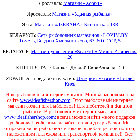
Ярославль:
Магазин «Хобби»
Ярославль:
Магазин «Удачная рыбалка»
Ялта:
Магазин «ДЗЕВАНА» Боткинская 13В
БЕЛАРУСЬ:
Сеть рыболовных магазинов «LOVIM.BY»
Гомель, Богдана Хмельницкого, 67, 60 СССР, 5
БЕЛАРУСЬ:
Магазин увлечений «SnarFish» Минск Алибегова
26
КЫРГЫЗСТАН: Бишкек Дордой ЕвроАзия пав 29
УКРАИНА - представительство:
Интернет магазин «Витае»
Киев
Наш рыболовный интернет магазин Москва расположен на
сайте
www.ideafishershop.com;
Этот рыболовный интернет
магазин создан для Рыболовов! Для любителей и фанатов
рыбалки. В рыболовном интернет магазине
www.ideafishershop.com;
всегда можно найти много подарков
рыболову. Необычные девайсы и идеи для рыбалки. Мы
отправим наши рыболовные товары в любой регион почтой,
наложенным платежом или транспортной компанией. Все
выпускаемые нами рыболовные товары и снасти можно