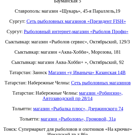
Бауманская 5
Ставрополь: магазин «Щукарь», 45-я Параллель,19
Сургут:
Сеть рыболовных магазинов «Президент FISH»
Сургут:
Рыболовный интернет-магазин «Рыболов Профи»
Сыктывкар: магазин «Рыболов сервис», Октябрьский, 129/3
Сыктывкар: магазин «Аква-Хобби», Морозова, 181
Сыктывкар: магазин Аква-Хобби+ », Октябрьский, 92
Татарстан: Заинск
Магазин «у Иваныча» Казанская 14В
Татарстан: Набережные Челны:
Cеть рыболовных магазинов
Татарстан: Набережные Челны:
магазин «Робинзон»,
Автозаводский пр 28/14
Тольятти:
магазин «Рыбалка плюс», Дзержинского 74
Тольятти:
магазин «Рыболовъ», Громовой, 31а
Томск: Супермаркет для рыболовов и охотников «На крючке»
Иркутский тр-т 86а