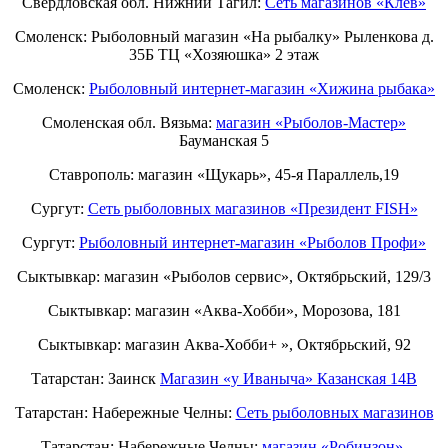
Свердловская обл. Нижний Тагил:
Cеть магазинов «Клёв»
Смоленск: Рыболовный магазин «На рыбалку» Рыленкова д.
35Б ТЦ «Хозяюшка» 2 этаж
Смоленск:
Рыболовный интернет-магазин «Хижина рыбака»
Смоленская обл. Вязьма:
магазин «Рыболов-Мастер»
Бауманская 5
Ставрополь: магазин «Щукарь», 45-я Параллель,19
Сургут:
Сеть рыболовных магазинов «Президент FISH»
Сургут:
Рыболовный интернет-магазин «Рыболов Профи»
Сыктывкар: магазин «Рыболов сервис», Октябрьский, 129/3
Сыктывкар: магазин «Аква-Хобби», Морозова, 181
Сыктывкар: магазин Аква-Хобби+ », Октябрьский, 92
Татарстан: Заинск
Магазин «у Иваныча» Казанская 14В
Татарстан: Набережные Челны:
Cеть рыболовных магазинов
Татарстан: Набережные Челны:
магазин «Робинзон»,