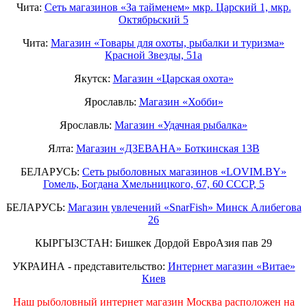
Чита:
Сеть магазинов «За тайменем» мкр. Царский 1, мкр.
Октябрьский 5
Чита:
Магазин «Товары для охоты, рыбалки и туризма»
Красной Звезды, 51а
Якутск:
Магазин «Царская охота»
Ярославль:
Магазин «Хобби»
Ярославль:
Магазин «Удачная рыбалка»
Ялта:
Магазин «ДЗЕВАНА» Боткинская 13В
БЕЛАРУСЬ:
Сеть рыболовных магазинов «LOVIM.BY»
Гомель, Богдана Хмельницкого, 67, 60 СССР, 5
БЕЛАРУСЬ:
Магазин увлечений «SnarFish» Минск Алибегова
26
КЫРГЫЗСТАН: Бишкек Дордой ЕвроАзия пав 29
УКРАИНА - представительство:
Интернет магазин «Витае»
Киев
Наш рыболовный интернет магазин Москва расположен на