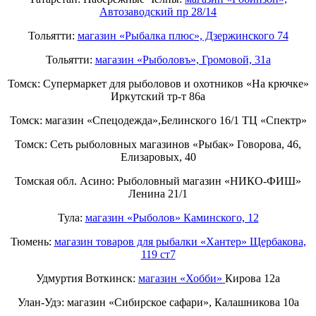
Автозаводский пр 28/14
Тольятти:
магазин «Рыбалка плюс», Дзержинского 74
Тольятти:
магазин «Рыболовъ», Громовой, 31а
Томск: Супермаркет для рыболовов и охотников «На крючке»
Иркутский тр-т 86а
Томск: магазин «Спецодежда»,Белинского 16/1 ТЦ «Спектр»
Томск: Сеть рыболовных магазинов «Рыбак» Говорова, 46,
Елизаровых, 40
Томская обл. Асино: Рыболовный магазин «НИКО-ФИШ»
Ленина 21/1
Тула:
магазин «Рыболов» Каминского, 12
Тюмень:
магазин товаров для рыбалки «Хантер» Щербакова,
119 ст7
Удмуртия Воткинск:
магазин «Хобби»
Кирова 12а
Улан-Удэ: магазин «Сибирское сафари», Калашникова 10а