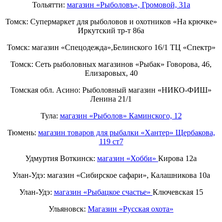
Тольятти:
магазин «Рыболовъ», Громовой, 31а
Томск: Супермаркет для рыболовов и охотников «На крючке»
Иркутский тр-т 86а
Томск: магазин «Спецодежда»,Белинского 16/1 ТЦ «Спектр»
Томск: Сеть рыболовных магазинов «Рыбак» Говорова, 46,
Елизаровых, 40
Томская обл. Асино: Рыболовный магазин «НИКО-ФИШ»
Ленина 21/1
Тула:
магазин «Рыболов» Каминского, 12
Тюмень:
магазин товаров для рыбалки «Хантер» Щербакова,
119 ст7
Удмуртия Воткинск:
магазин «Хобби»
Кирова 12а
Улан-Удэ: магазин «Сибирское сафари», Калашникова 10а
Улан-Удэ:
магазин «Рыбацкое счастье»
Ключевская 15
Ульяновск:
Магазин «Русская охота»