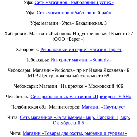
Уфа:
Сеть магазинов «Рыболовный успех»
Уфа:
Сеть магазинов «Рыболовный рай»
Уфа: магазин «Улов» Бакалинская, 3
Хабаровск: Магазин «Рыболов» Индустриальная 1Б место 27
(ООО «Берег»)
Хабаровск:
Рыболовный интернет-магазин Таргет
Чебоксары:
Интернет магазин «Sunturist»
Чебоксары: Магазин «Рыболов» пр-кт Ивана Яковлева 4Б
МТВ-Центр, цокольный этаж место 68
Чебоксары: Магазин «На крючке!» Московский 40Б
Челябинск:
Сеть рыболовных магазинов «Президент FISH»
Челябинская обл. Магнитогорск:
Магазин «Наутилус»
Чита:
Сеть магазинов «За тайменем» мкр. Царский 1, мкр.
Октябрьский 5
Чита:
Магазин «Товары для охоты, рыбалки и туризма»