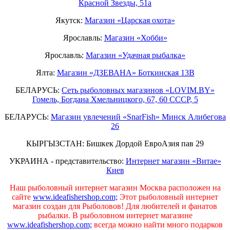
Красной Звезды, 51а
Якутск:
Магазин «Царская охота»
Ярославль:
Магазин «Хобби»
Ярославль:
Магазин «Удачная рыбалка»
Ялта:
Магазин «ДЗЕВАНА» Боткинская 13В
БЕЛАРУСЬ:
Сеть рыболовных магазинов «LOVIM.BY»
Гомель, Богдана Хмельницкого, 67, 60 СССР, 5
БЕЛАРУСЬ:
Магазин увлечений «SnarFish» Минск Алибегова
26
КЫРГЫЗСТАН: Бишкек Дордой ЕвроАзия пав 29
УКРАИНА - представительство:
Интернет магазин «Витае»
Киев
Наш рыболовный интернет магазин Москва расположен на
сайте
www.ideafishershop.com;
Этот рыболовный интернет
магазин создан для Рыболовов! Для любителей и фанатов
рыбалки. В рыболовном интернет магазине
www.ideafishershop.com;
всегда можно найти много подарков