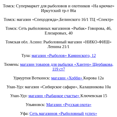
Томск: Супермаркет для рыболовов и охотников «На крючке»
Иркутский тр-т 86а
Томск: магазин «Спецодежда»,Белинского 16/1 ТЦ «Спектр»
Томск: Сеть рыболовных магазинов «Рыбак» Говорова, 46,
Елизаровых, 40
Томская обл. Асино: Рыболовный магазин «НИКО-ФИШ»
Ленина 21/1
Тула:
магазин «Рыболов» Каминского, 12
Тюмень:
магазин товаров для рыбалки «Хантер» Щербакова,
119 ст7
Удмуртия Воткинск:
магазин «Хобби»
Кирова 12а
Улан-Удэ: магазин «Сибирское сафари», Калашникова 10а
Улан-Удэ:
магазин «Рыбацкое счастье»
Ключевская 15
Ульяновск:
Магазин «Русская охота»
Уфа:
Сеть магазинов «Рыболовный успех»