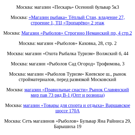
Москва: магазин «Пескарь» Осенний бульвар 5к3
Москва:
«Магазин рыбака» Тёплый Стан, владение 27,
строение 1, ТЦ «Тропарёво» 2 этаж
Москва:
Магазин «Рыболов» Строгино Неманский пр, 4 стр.2
Москва: магазин «Рыболов» Каховка, 28, стр. 2
Москва: магазин «Охота Рыбалка Туризм» Волжский б, 44
Москва: магазин «Рыболов Сад Огород» Трофимова, 3
Москва: магазин «Рыболов Туризм» Киевское ш., рынок
стройматериалов, перед развязкой Московский
Москва:
магазин «Правильные снасти» Рынок Славянский
мир пав 73 ряд B-1 (Опт и розница)
Москва:
магазин «Товары для спорта и отдыха» Варшавское
шоссе 170А
Москва: Сеть магазинов «Рыболов» Бульвар Яна Райниса 29,
Барышиха 19