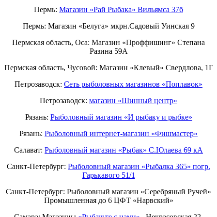
Пермь:
Магазин «Рай Рыбака» Вильямса 37б
Пермь: Магазин «Белуга» мкрн.Садовый Уинская 9
Пермская область, Оса: Магазин «Проффишинг» Степана
Разина 59А
Пермская область, Чусовой: Магазин «Клевый» Свердлова, 1Г
Петрозаводск:
Сеть рыболовных магазинов «Поплавок»
Петрозаводск:
магазин «Шинный центр»
Рязань:
Рыболовный магазин «И рыбаку и рыбке»
Рязань:
Рыболовный интернет-магазин «Фишмастер»
Салават:
Рыболовный магазин «Рыбак» С.Юлаева 69 кА
Санкт-Петербург:
Рыболовный магазин «Рыбалка 365» погр.
Гарькавого 51/1
Санкт-Петербург:
Рыболовный магазин «Серебряный Ручей»
Промышленная до 6 ЦФТ «Нарвский»
Самара: Магазины
«Рыбачьте с нами»
Некрасовская 22,