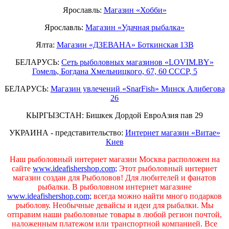
Ярославль:
Магазин «Хобби»
Ярославль:
Магазин «Удачная рыбалка»
Ялта:
Магазин «ДЗЕВАНА» Боткинская 13В
БЕЛАРУСЬ:
Сеть рыболовных магазинов «LOVIM.BY»
Гомель, Богдана Хмельницкого, 67, 60 СССР, 5
БЕЛАРУСЬ:
Магазин увлечений «SnarFish» Минск Алибегова
26
КЫРГЫЗСТАН: Бишкек Дордой ЕвроАзия пав 29
УКРАИНА - представительство:
Интернет магазин «Витае»
Киев
Наш рыболовный интернет магазин Москва расположен на
сайте
www.ideafishershop.com;
Этот рыболовный интернет
магазин создан для Рыболовов! Для любителей и фанатов
рыбалки. В рыболовном интернет магазине
www.ideafishershop.com;
всегда можно найти много подарков
рыболову. Необычные девайсы и идеи для рыбалки. Мы
отправим наши рыболовные товары в любой регион почтой,
наложенным платежом или транспортной компанией. Все