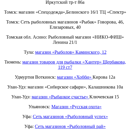
Иркутский тр-т 86а
Томск: магазин «Спецодежда»,Белинского 16/1 ТЦ «Спектр»
Томск: Сеть рыболовных магазинов «Рыбак» Говорова, 46,
Елизаровых, 40
Томская обл. Асино: Рыболовный магазин «НИКО-ФИШ»
Ленина 21/1
Тула:
магазин «Рыболов» Каминского, 12
Тюмень:
магазин товаров для рыбалки «Хантер» Щербакова,
119 ст7
Удмуртия Воткинск:
магазин «Хобби»
Кирова 12а
Улан-Удэ: магазин «Сибирское сафари», Калашникова 10а
Улан-Удэ:
магазин «Рыбацкое счастье»
Ключевская 15
Ульяновск:
Магазин «Русская охота»
Уфа:
Сеть магазинов «Рыболовный успех»
Уфа:
Сеть магазинов «Рыболовный рай»