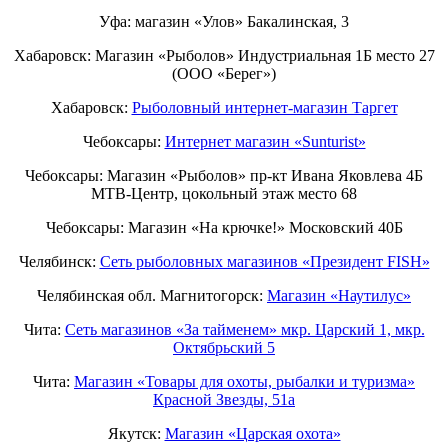
Уфа: магазин «Улов» Бакалинская, 3
Хабаровск: Магазин «Рыболов» Индустриальная 1Б место 27
(ООО «Берег»)
Хабаровск:
Рыболовный интернет-магазин Таргет
Чебоксары:
Интернет магазин «Sunturist»
Чебоксары: Магазин «Рыболов» пр-кт Ивана Яковлева 4Б
МТВ-Центр, цокольный этаж место 68
Чебоксары: Магазин «На крючке!» Московский 40Б
Челябинск:
Сеть рыболовных магазинов «Президент FISH»
Челябинская обл. Магнитогорск:
Магазин «Наутилус»
Чита:
Сеть магазинов «За тайменем» мкр. Царский 1, мкр.
Октябрьский 5
Чита:
Магазин «Товары для охоты, рыбалки и туризма»
Красной Звезды, 51а
Якутск:
Магазин «Царская охота»