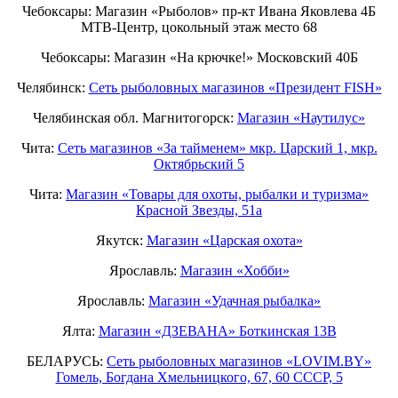
Чебоксары: Магазин «Рыболов» пр-кт Ивана Яковлева 4Б
МТВ-Центр, цокольный этаж место 68
Чебоксары: Магазин «На крючке!» Московский 40Б
Челябинск:
Сеть рыболовных магазинов «Президент FISH»
Челябинская обл. Магнитогорск:
Магазин «Наутилус»
Чита:
Сеть магазинов «За тайменем» мкр. Царский 1, мкр.
Октябрьский 5
Чита:
Магазин «Товары для охоты, рыбалки и туризма»
Красной Звезды, 51а
Якутск:
Магазин «Царская охота»
Ярославль:
Магазин «Хобби»
Ярославль:
Магазин «Удачная рыбалка»
Ялта:
Магазин «ДЗЕВАНА» Боткинская 13В
БЕЛАРУСЬ:
Сеть рыболовных магазинов «LOVIM.BY»
Гомель, Богдана Хмельницкого, 67, 60 СССР, 5