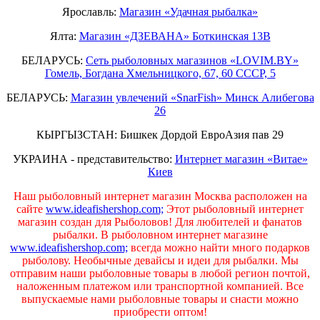
Ярославль:
Магазин «Удачная рыбалка»
Ялта:
Магазин «ДЗЕВАНА» Боткинская 13В
БЕЛАРУСЬ:
Сеть рыболовных магазинов «LOVIM.BY»
Гомель, Богдана Хмельницкого, 67, 60 СССР, 5
БЕЛАРУСЬ:
Магазин увлечений «SnarFish» Минск Алибегова
26
КЫРГЫЗСТАН: Бишкек Дордой ЕвроАзия пав 29
УКРАИНА - представительство:
Интернет магазин «Витае»
Киев
Наш рыболовный интернет магазин Москва расположен на
сайте
www.ideafishershop.com;
Этот рыболовный интернет
магазин создан для Рыболовов! Для любителей и фанатов
рыбалки. В рыболовном интернет магазине
www.ideafishershop.com;
всегда можно найти много подарков
рыболову. Необычные девайсы и идеи для рыбалки. Мы
отправим наши рыболовные товары в любой регион почтой,
наложенным платежом или транспортной компанией. Все
выпускаемые нами рыболовные товары и снасти можно
приобрести оптом!