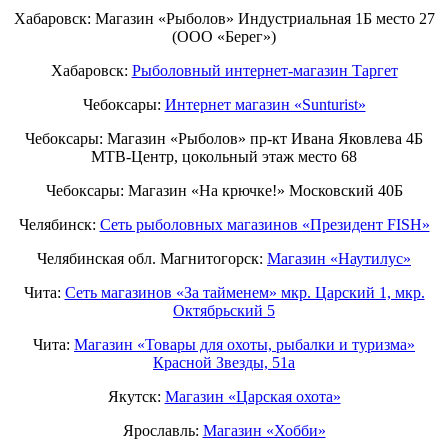
Хабаровск: Магазин «Рыболов» Индустриальная 1Б место 27
(ООО «Берег»)
Хабаровск:
Рыболовный интернет-магазин Таргет
Чебоксары:
Интернет магазин «Sunturist»
Чебоксары: Магазин «Рыболов» пр-кт Ивана Яковлева 4Б
МТВ-Центр, цокольный этаж место 68
Чебоксары: Магазин «На крючке!» Московский 40Б
Челябинск:
Сеть рыболовных магазинов «Президент FISH»
Челябинская обл. Магнитогорск:
Магазин «Наутилус»
Чита:
Сеть магазинов «За тайменем» мкр. Царский 1, мкр.
Октябрьский 5
Чита:
Магазин «Товары для охоты, рыбалки и туризма»
Красной Звезды, 51а
Якутск:
Магазин «Царская охота»
Ярославль:
Магазин «Хобби»