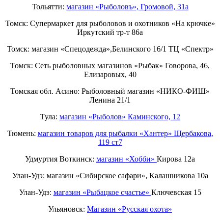
Тольятти:
магазин «Рыболовъ», Громовой, 31а
Томск: Супермаркет для рыболовов и охотников «На крючке»
Иркутский тр-т 86а
Томск: магазин «Спецодежда»,Белинского 16/1 ТЦ «Спектр»
Томск: Сеть рыболовных магазинов «Рыбак» Говорова, 46,
Елизаровых, 40
Томская обл. Асино: Рыболовный магазин «НИКО-ФИШ»
Ленина 21/1
Тула:
магазин «Рыболов» Каминского, 12
Тюмень:
магазин товаров для рыбалки «Хантер» Щербакова,
119 ст7
Удмуртия Воткинск:
магазин «Хобби»
Кирова 12а
Улан-Удэ: магазин «Сибирское сафари», Калашникова 10а
Улан-Удэ:
магазин «Рыбацкое счастье»
Ключевская 15
Ульяновск:
Магазин «Русская охота»